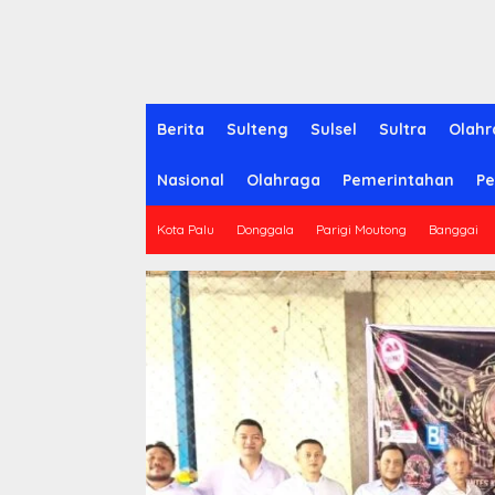
Berita
Sulteng
Sulsel
Sultra
Olahr
Nasional
Olahraga
Pemerintahan
Pe
Kota Palu
Donggala
Parigi Moutong
Banggai