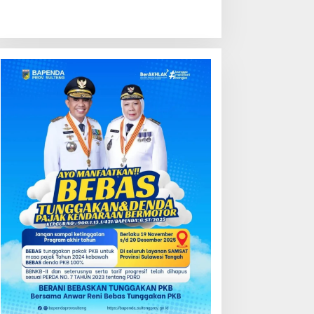
Berita
,
Sulteng
,
Viral
PPAKN Sulteng Gelar Kontes K
yang Legal dan Dorong Pertu
i 31, 2026
ondisi Perkembangan
Kredit Perbankan Tumbuh
ektor Asuransi,
12,67 Persen, Kualitas Aset
enjaminan dan Dana
dan Ketahanan Modal
ensiun Juni 2026
Tetap Kokoh Juni 2026