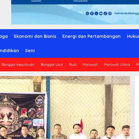
aga
Ekonomi dan Bisnis
Energi dan Pertambangan
Huku
ndidikan
Seni
Banggai kepulauan
Banggai Laut
Buol
Morowali
Morowali Utara
P