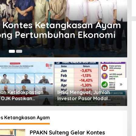
u
,
Kriminal
,
Lingkungan
,
Viral
tes, Adu Ayam di Jalan
 Pakai Ayam Sabung & Tarif
Me
»
enguat, Jumlah
Pembiayaan Tumbuh
K
or Pasar Modal
Positif, Ini Kondisi Terkini
S
30 Juta per Juli
Sektor PVML hingga Juni
P
2026
P
s Ketangkasan Ayam
PPAKN Sulteng Gelar Kontes