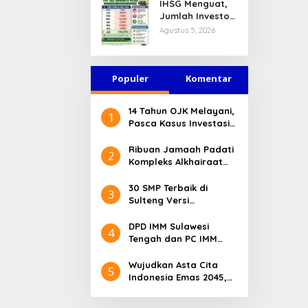
IHSG Menguat,
Jasa Keuangan
Jumlah Investor
Tetap Terjaga
Pasar Modal
Agustus 5, 2026
Tembus 30 Juta
per Juli 2026
Populer
Komentar
14 Tahun OJK Melayani,
1
Pasca Kasus Investasi
Bodong Masyarakat
Sulteng Menilai Peran
Ribuan Jamaah Padati
2
OJK Sangat Penting
Kompleks Alkhairaat
Pusat, Banyak Tokoh
Nasional dan Daerah
30 SMP Terbaik di
3
Hadir
Sulteng Versi
Kemendikdasmen 2026
DPD IMM Sulawesi
4
Tengah dan PC IMM
Palu Apresiasi Dedikasi
Mantan Kapolresta
Wujudkan Asta Cita
5
Palu
Indonesia Emas 2045,
Bupati Donggala
Luncurkan Program