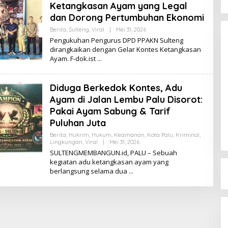
Ketangkasan Ayam yang Legal
dan Dorong Pertumbuhan Ekonomi
Berita
,
Sulteng
,
Viral
|
Mei 31, 2026
O
L
Pengukuhan Pengurus DPD PPAKN Sulteng
E
dirangkaikan dengan Gelar Kontes Ketangkasan
H
Ayam. F-dok.ist
K
I
K
I
Diduga Berkedok Kontes, Adu
Ayam di Jalan Lembu Palu Disorot:
Dinamika Memanas, Enam
Pengurus Inti DPW NasDem
Pakai Ayam Sabung & Tarif
Sulteng Ajukan Mundur, Sekretaris:
Puluhan Juta
Di Berita, Politik, Sulteng, Viral
|
Agustus 3, 2026
Baru Empat yang Tegas
Berita
,
Hukrim
,
Hukum
,
Keamanan
,
Kota Palu
,
Kriminal
,
Menyatakan
Lingkungan
,
Viral
|
Mei 31, 2026
O
L
SULTENGMEMBANGUN.id, PALU – Sebuah
E
kegiatan adu ketangkasan ayam yang
H
berlangsung selama dua
K
I
K
I