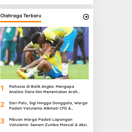
Olahraga Terbaru
1
Rahasia di Balik Angka: Mengapa
Analisis Data Kini Menentukan Arah
Juara Kompetisi Modern
2
Dari Palu, Sigi Hingga Donggala, Warga
Padati Vatulemo Nikmati CFD &
Layanan Gratis Polri
3
Ribuan Warga Padati Lapangan
Vatulemo: Senam Zumba Massal & Aksi
Sosial BAMAG Sulteng Berlangsung