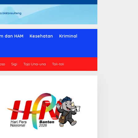
m dan HAM
Kesehatan
Kriminal
oso
Sigi
Tojo Una-una
Toli-toli