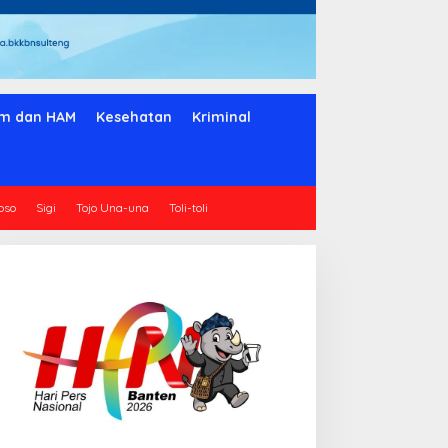
m dan HAM
Kesehatan
Kriminal
oso
Sigi
Tojo Una-una
Toli-toli