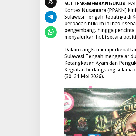
y
SULTENGMEMBANGUN.id
, PA
a
Kontes Nusantara (PPAKN) kini
m
Sulawesi Tengah, tepatnya di K
y
a
berbadan hukum ini hadir seba
n
pengembang, hingga pencinta 
g
menyalurkan hobi secara positif
L
e
Dalam rangka memperkenalka
g
a
Sulawesi Tengah menggelar dua
l
Ketangkasan Ayam dan Penguk
d
Kegiatan berlangsung selama d
a
(30–31 Mei 2026).
n
D
o
r
o
n
g
P
e
r
t