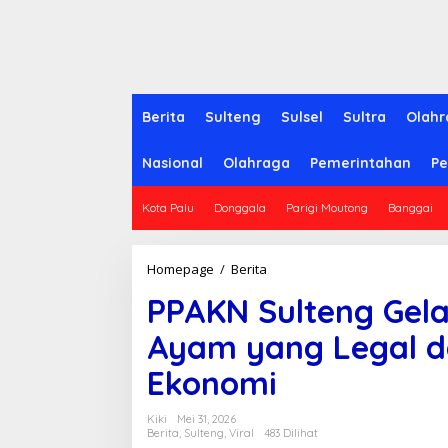
Berita
Sulteng
Sulsel
Sultra
Olahr
Nasional
Olahraga
Pemerintahan
Pe
Kota Palu
Donggala
Parigi Moutong
Banggai
Homepage
/
Berita
P
P
PPAKN Sulteng Gel
A
K
Ayam yang Legal 
N
S
Ekonomi
u
l
t
Kiki
Mei 31, 2026
e
Berita
,
Sulteng
,
Viral
483 Dilihat