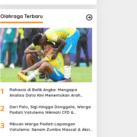
Olahraga Terbaru
1
Rahasia di Balik Angka: Mengapa
Analisis Data Kini Menentukan Arah
Juara Kompetisi Modern
2
Dari Palu, Sigi Hingga Donggala, Warga
Padati Vatulemo Nikmati CFD &
Layanan Gratis Polri
3
Ribuan Warga Padati Lapangan
Vatulemo: Senam Zumba Massal & Aksi
Sosial BAMAG Sulteng Berlangsung