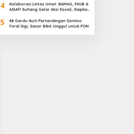
4
Meriah
Kolaborasi Lintas Umat: BAMAG, FKUB &
ASIAFI Sulteng Gelar Aksi Sosial, Siapkan
10.000 Paket Makanan Gratis
5
48 Gardu Ikuti Pertandingan Domino
Fordi Sigi, Sasar Bibit Unggul untuk PON