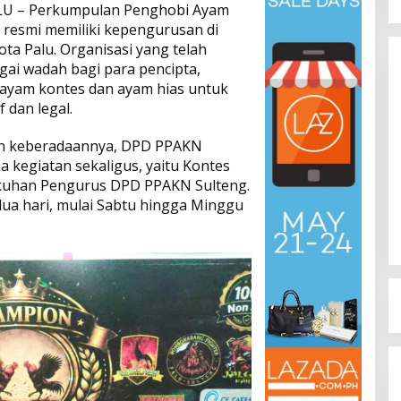
LU – Perkumpulan Penghobi Ayam
 resmi memiliki kepengurusan di
ota Palu. Organisasi yang telah
gai wadah bagi para pencipta,
ayam kontes dan ayam hias untuk
 dan legal.
n keberadaannya, DPD PPAKN
 kegiatan sekaligus, yaitu Kontes
Dinamika Memanas, Enam
uhan Pengurus DPD PPAKN Sulteng.
Pengurus Inti DPW NasDem
ua hari, mulai Sabtu hingga Minggu
Sulteng Ajukan Mundur, Sekretaris:
Di Berita, Politik, Sulteng, Viral
|
Agustus 3, 2026
Baru Empat yang Tegas
Menyatakan