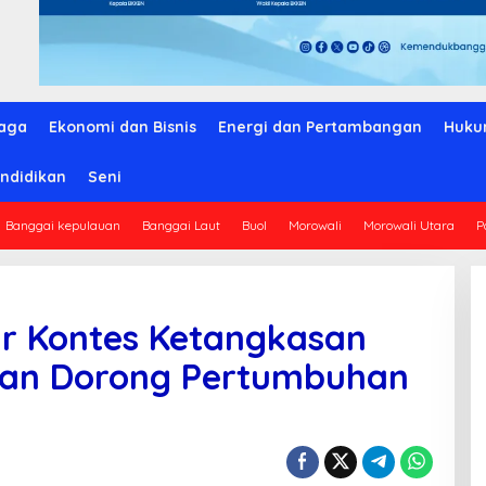
aga
Ekonomi dan Bisnis
Energi dan Pertambangan
Huku
ndidikan
Seni
Banggai kepulauan
Banggai Laut
Buol
Morowali
Morowali Utara
P
ar Kontes Ketangkasan
dan Dorong Pertumbuhan