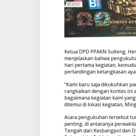
u
m
b
u
h
a
n
E
k
o
Ketua DPD PPAKN Sulteng, He
n
menjelaskan bahwa pengukuha
o
hari pertama kegiatan, kemudi
m
pertandingan ketangkasan aya
i
“Kami baru saja dikukuhkan pa
rangkaikan dengan kontes ini 
bagaimana kegiatan kami yang
ditemui di lokasi kegiatan, Min
Acara pengukuhan tersebut tur
penting, di antaranya perwakil
Tengah dari Kesbangpol dan Di