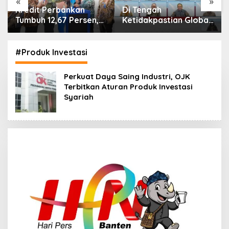
«
»
Di Tengah
IHSG Menguat, Jumlah
Ketidakpastian Global,
Investor Pasar Modal
OJK Pastikan
Tembus 30 Juta per
Stabilitas Sektor Jasa
Juli 2026
Keuangan Tetap
#Produk Investasi
Terjaga
Perkuat Daya Saing Industri, OJK
Terbitkan Aturan Produk Investasi
Syariah