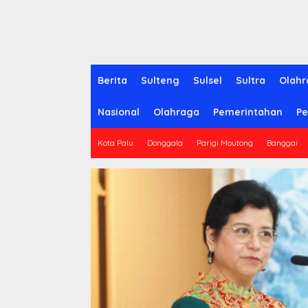
Berita
Sulteng
Sulsel
Sultra
Olahr
Nasional
Olahraga
Pemerintahan
Pe
Kota Palu
Donggala
Parigi Moutong
Banggai