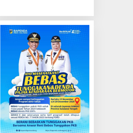
ondisi Perkembangan
Kredit Perbankan Tumbuh
ektor Asuransi,
12,67 Persen, Kualitas Aset
enjaminan dan Dana
dan Ketahanan Modal
ensiun Juni 2026
Tetap Kokoh Juni 2026