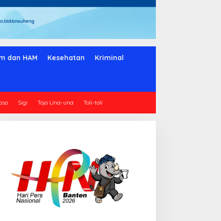
m dan HAM
Kesehatan
Kriminal
oso
Sigi
Tojo Una-una
Toli-toli