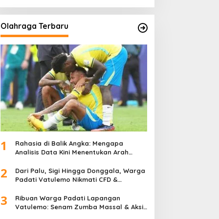
Olahraga Terbaru
1
Rahasia di Balik Angka: Mengapa
Analisis Data Kini Menentukan Arah
Juara Kompetisi Modern
2
Dari Palu, Sigi Hingga Donggala, Warga
Padati Vatulemo Nikmati CFD &
Layanan Gratis Polri
3
Ribuan Warga Padati Lapangan
Vatulemo: Senam Zumba Massal & Aksi
Sosial BAMAG Sulteng Berlangsung