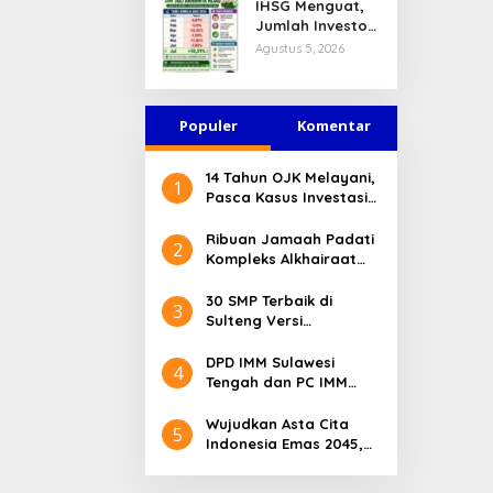
IHSG Menguat,
Jasa Keuangan
Jumlah Investor
Tetap Terjaga
Pasar Modal
Agustus 5, 2026
Tembus 30 Juta
per Juli 2026
Populer
Komentar
14 Tahun OJK Melayani,
1
Pasca Kasus Investasi
Bodong Masyarakat
Sulteng Menilai Peran
Ribuan Jamaah Padati
2
OJK Sangat Penting
Kompleks Alkhairaat
Pusat, Banyak Tokoh
Nasional dan Daerah
30 SMP Terbaik di
3
Hadir
Sulteng Versi
Kemendikdasmen 2026
DPD IMM Sulawesi
4
Tengah dan PC IMM
Palu Apresiasi Dedikasi
Mantan Kapolresta
Wujudkan Asta Cita
5
Palu
Indonesia Emas 2045,
Bupati Donggala
Luncurkan Program