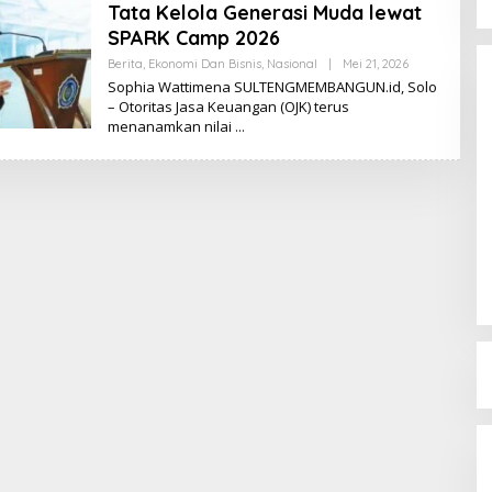
Tata Kelola Generasi Muda lewat
SPARK Camp 2026
Berita
,
Ekonomi Dan Bisnis
,
Nasional
|
Mei 21, 2026
O
L
Sophia Wattimena SULTENGMEMBANGUN.id, Solo
E
– Otoritas Jasa Keuangan (OJK) terus
H
menanamkan nilai
K
I
K
I
Dinamika Memanas, Enam
Pengurus Inti DPW NasDem
Sulteng Ajukan Mundur, Sekretaris:
Di Berita, Politik, Sulteng, Viral
|
Agustus 3, 2026
Baru Empat yang Tegas
Menyatakan