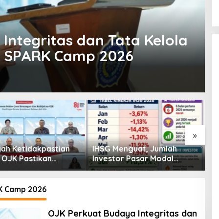
Integritas dan Tata Kelola
t SPARK Camp 2026
»
enguat, Jumlah
Pembiayaan Tumbuh
K
or Pasar Modal
Positif, Ini Kondisi Terkini
S
30 Juta per Juli
Sektor PVML hingga Juni
P
2026
P
 Camp 2026
OJK Perkuat Budaya Integritas dan