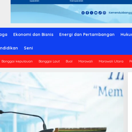
aga
Ekonomi dan Bisnis
Energi dan Pertambangan
Huku
ndidikan
Seni
Banggai kepulauan
Banggai Laut
Buol
Morowali
Morowali Utara
P