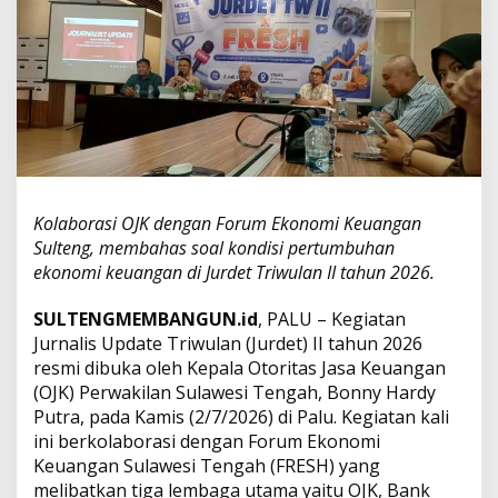
i
w
u
l
a
n
I
I
2
0
2
Kolaborasi OJK dengan Forum Ekonomi Keuangan
6
Sulteng, membahas soal kondisi pertumbuhan
,
ekonomi keuangan di Jurdet Triwulan II tahun 2026.
F
R
E
SULTENGMEMBANGUN.id
, PALU – Kegiatan
S
Jurnalis Update Triwulan (Jurdet) II tahun 2026
H
resmi dibuka oleh Kepala Otoritas Jasa Keuangan
S
(OJK) Perwakilan Sulawesi Tengah, Bonny Hardy
u
Putra, pada Kamis (2/7/2026) di Palu. Kegiatan kali
l
t
ini berkolaborasi dengan Forum Ekonomi
e
Keuangan Sulawesi Tengah (FRESH) yang
n
melibatkan tiga lembaga utama yaitu OJK, Bank
g