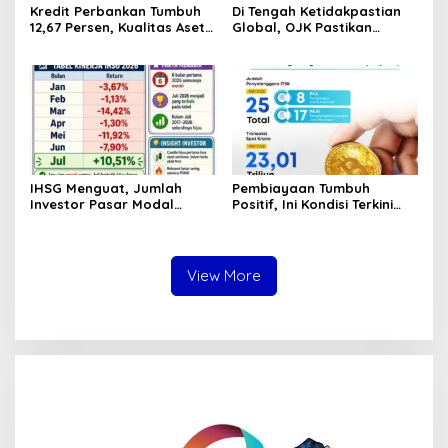
Kredit Perbankan Tumbuh
Di Tengah Ketidakpastian
12,67 Persen, Kualitas Aset
Global, OJK Pastikan
dan Ketahanan Modal
Stabilitas Sektor Jasa
Tetap Kokoh Juni 2026
Keuangan Tetap Terjaga
IHSG Menguat, Jumlah
Pembiayaan Tumbuh
Investor Pasar Modal
Positif, Ini Kondisi Terkini
Tembus 30 Juta per Juli
Sektor PVML hingga Juni
2026
2026
View More