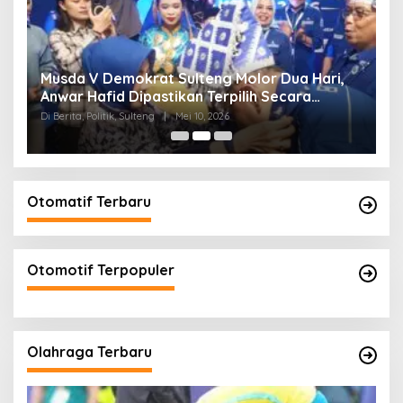
W
Musda V Demokrat Sulteng Molor Dua Hari,
M
Anwar Hafid Dipastikan Terpilih Secara
K
Aklamasi
Di Berita, Politik, Sulteng
|
Mei 10, 2026
Di 
Otomatif Terbaru
Otomotif Terpopuler
Olahraga Terbaru