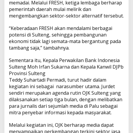
d
memadai. Melalui FRESH, ketiga lembaga berharap
a
pemerintah daerah mulai melirik dan
l
mengembangkan sektor-sektor alternatif tersebut.
a
m
M
“Keberadaan FRESH akan mendalami berbagai
e
potensi di Sulteng, sehingga pembangunan
n
ekonomi tidak lagi semata-mata bergantung pada
d
tambang saja,” tambahnya.
o
r
o
Sementara itu, Kepala Perwakilan Bank Indonesia
n
Sulteng Moh Irfan Sukarna dan Kepala Kanwil DJPb
g
Provinsi Sulteng
P
Teddy Suhartadi Permadi, turut hadir dalam
e
kegiatan ini sebagai narasumber utama. Jurdet
r
t
sendiri merupakan agenda rutin OJK Sulteng yang
u
dilaksanakan setiap tiga bulan, dengan melibatkan
m
para jurnalis dari sejumlah media di Palu sebagai
b
mitra penyebar informasi kepada masyarakat.
u
h
a
Melalui kegiatan ini, OJK berharap media dapat
n
menyampaikan perkembangan terkini sektor jasa