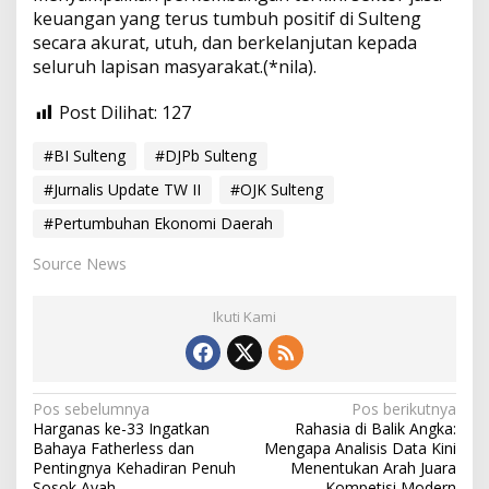
E
keuangan yang terus tumbuh positif di Sulteng
k
secara akurat, utuh, dan berkelanjutan kepada
o
n
seluruh lapisan masyarakat.(*nila).
o
m
Post Dilihat:
127
i
D
#BI Sulteng
#DJPb Sulteng
a
e
#Jurnalis Update TW II
#OJK Sulteng
r
a
#Pertumbuhan Ekonomi Daerah
h
Source News
Ikuti Kami
N
Pos sebelumnya
Pos berikutnya
Harganas ke-33 Ingatkan
Rahasia di Balik Angka:
a
Bahaya Fatherless dan
Mengapa Analisis Data Kini
v
Pentingnya Kehadiran Penuh
Menentukan Arah Juara
Sosok Ayah
Kompetisi Modern