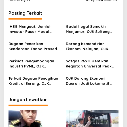
i
g
Posting Terkait
a
s
IHSG Menguat, Jumlah
Gadai Ilegal Semakin
Investor Pasar Modal
Menjamur, OJK Sulteng
i
Tembus 30 Juta per Juli
Ajak Masyarakat Waspada
p
2026
Jangan Sampai Jadi
Dugaan Penarikan
Dorong Kemandirian
Korban
Kendaraan Tanpa Prosedur
Ekonomi Nelayan, OJK
o
Sah Kembali Menjadi
Sulteng Lakukan Inkubasi
s
Sorotan,WOM Finance Palu
Kesiapan KNMP Desa
Perkuat Pengembangan
Satgas PASTI Hentikan
Kembali Diadukan ke OJK
Banagan
Industri PVML, OJK
Kegiatan Universal Peak
Terbitkan Kebijakan Adaptif
dan BAFI Group Indonesia,
dan Terukur
Diduga Tanpa Izin dan
Terkait Dugaan Penagihan
OJK Dorong Ekonomi
Merugikan Masyarakat
Kredit di Serang, OJK
Daerah Jadi Lokomotif
Panggil PT Toyota Astra
Pertumbuhan Nasional
Financial Services
Lewat Program PED
Jangan Lewatkan