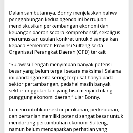
u
l
t
Dalam sambutannya, Bonny menjelaskan bahwa
e
penggabungan kedua agenda ini bertujuan
n
mendiskusikan perkembangan ekonomi dan
g
keuangan daerah secara komprehensif, sekaligus
y
a
merumuskan usulan konkret untuk disampaikan
n
kepada Pemerintah Provinsi Sulteng serta
g
Organisasi Perangkat Daerah (OPD) terkait.
B
e
“Sulawesi Tengah menyimpan banyak potensi
r
p
besar yang belum tergali secara maksimal. Selama
o
ini pandangan kita sering terpusat hanya pada
t
sektor pertambangan, padahal masih banyak
e
sektor unggulan lain yang bisa menjadi tulang
n
s
punggung ekonomi daerah,” ujar Bonny.
i
B
Ia mencontohkan sektor perikanan, perkebunan,
e
dan pertanian memiliki potensi sangat besar untuk
s
mendorong pertumbuhan ekonomi Sulteng,
a
r
namun belum mendapatkan perhatian yang