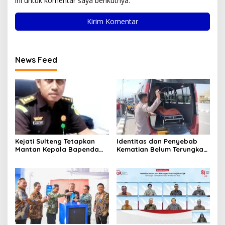
ini untuk komentar saya berikutnya.
News Feed
Kejati Sulteng Tetapkan
Identitas dan Penyebab
Mantan Kepala Bapenda
Kematian Belum Terungkap,
Donggala Jadi Tersangka
Mayat Perempuan
Korupsi Pajak
Ditemukan Mengapung di
Pertambangan
Pantai Lere Palu, Kondisi
Tubuh Sudah Terurai
Dicabik Buaya