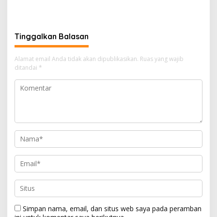
Tembus 30 Juta per Juli
Sektor PVML hingga Juni
2026
2026
Tinggalkan Balasan
Alamat email Anda tidak akan dipublikasikan.
Ruas yang wajib
ditandai
*
Simpan nama, email, dan situs web saya pada peramban