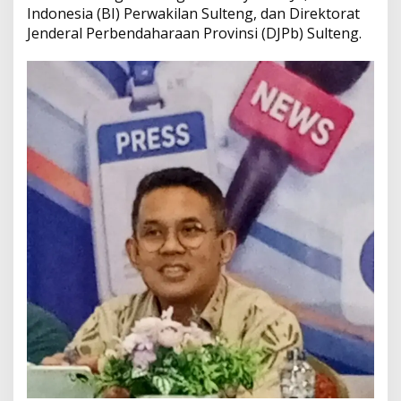
Indonesia (BI) Perwakilan Sulteng, dan Direktorat
S
a
Jenderal Perbendaharaan Provinsi (DJPb) Sulteng.
m
p
a
i
k
a
n
B
a
n
y
a
k
S
e
k
t
o
r
d
i
S