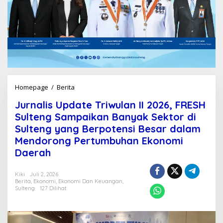
Homepage
/
Berita
J
u
Jurnalis Update Triwulan II 2026, FRESH
r
n
Sulteng Sampaikan Banyak Sektor di
a
Sulteng yang Berpotensi Besar dalam
l
Mendorong Pertumbuhan Ekonomi
i
s
Daerah
U
p
Kiki
Juli 2, 2026
d
Berita
,
Ekonomi
,
Ekonomi Dan Keuangan
,
a
Sulteng
127 Dilihat
t
e
T
r