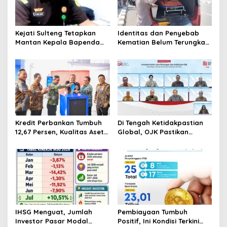
Kejati Sulteng Tetapkan
Identitas dan Penyebab
Mantan Kepala Bapenda
Kematian Belum Terungkap,
Donggala Jadi Tersangka
Mayat Perempuan
Korupsi Pajak
Ditemukan Mengapung di
Pertambangan
Pantai Lere Palu, Kondisi
Tubuh Sudah Terurai
Dicabik Buaya
Kredit Perbankan Tumbuh
Di Tengah Ketidakpastian
12,67 Persen, Kualitas Aset
Global, OJK Pastikan
dan Ketahanan Modal
Stabilitas Sektor Jasa
Tetap Kokoh Juni 2026
Keuangan Tetap Terjaga
IHSG Menguat, Jumlah
Pembiayaan Tumbuh
Investor Pasar Modal
Positif, Ini Kondisi Terkini