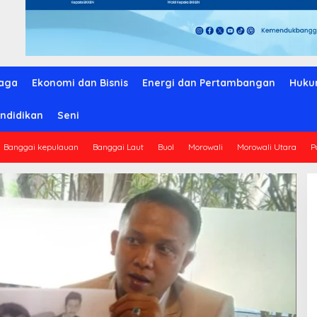
aga
Ekonomi dan Bisnis
Energi dan Pertambangan
Huku
ndidikan
Seni
Banggai kepulauan
Banggai Laut
Buol
Morowali
Morowali Utara
P