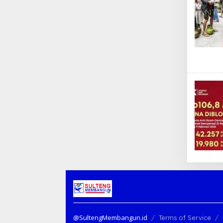
@SultengMembangun.id
Terms of Service