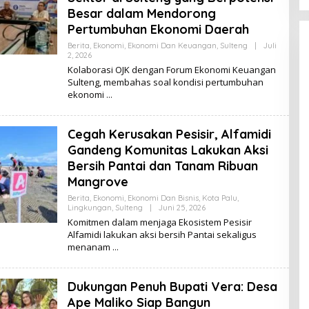
Besar dalam Mendorong
Pertumbuhan Ekonomi Daerah
Berita
,
Ekonomi
,
Ekonomi Dan Keuangan
,
Sulteng
|
Juli
2, 2026
O
L
Kolaborasi OJK dengan Forum Ekonomi Keuangan
E
Sulteng, membahas soal kondisi pertumbuhan
H
ekonomi
K
I
K
I
Cegah Kerusakan Pesisir, Alfamidi
Gandeng Komunitas Lakukan Aksi
Bersih Pantai dan Tanam Ribuan
Mangrove
Berita
,
Ekonomi
,
Ekonomi Dan Bisnis
,
Kota Palu
,
Lingkungan
,
Sulteng
|
Juni 25, 2026
O
L
Komitmen dalam menjaga Ekosistem Pesisir
E
Alfamidi lakukan aksi bersih Pantai sekaligus
H
menanam
K
I
K
I
Dukungan Penuh Bupati Vera: Desa
Ape Maliko Siap Bangun