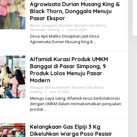
Agrowisata Durian Musang King &
Black Thorn, Donggala Menuju
Pasar Ekspor
Berita
,
Donggala
,
Ekonomi
,
Ekonomi Dan Bisnis
,
Pertanian
,
Sulteng
|
Juni 21, 2026
O
L
Desa Ape Maliko Disiapkan Jadi Desa
E
Agrowisata Durian Musang King &
H
K
I
K
Alfamidi Kurasi Produk UMKM
I
Banggai di Pasar Simpong, 9
Produk Lolos Menuju Pasar
Modern
Banggai
,
Berita
,
Ekonomi
,
Ekonomi Dan Bisnis
,
Sulteng
|
Juni 19, 2026
O
L
Menuju saya saing, Alfamidi terus berkolaborasi
E
dengan UMKM dalam memaksimalkan penjualan
H
produk
K
I
K
I
Kelangkaan Gas Elpiji 3 Kg
Dikeluhkan Warga Poso Pesisir