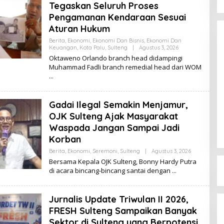
Tegaskan Seluruh Proses
Pengamanan Kendaraan Sesuai
Aturan Hukum
Berita
,
Ekonomi
,
Ekonomi Dan Bisnis
,
Ekonomi Dan
Keuangan
,
Kota Palu
,
Sulteng
|
Agustus 3, 2026
O
L
Oktaweno Orlando branch head didampingi
E
Muhammad Fadli branch remedial head dari WOM
H
K
I
K
I
Dinamika Memanas, Enam
Gadai Ilegal Semakin Menjamur,
Pengurus Inti DPW NasDem
OJK Sulteng Ajak Masyarakat
Sulteng Ajukan Mundur, Sekretaris:
Di Berita, Politik, Sulteng, Viral
|
Agustus 3, 2026
Waspada Jangan Sampai Jadi
Baru Empat yang Tegas
Menyatakan
Korban
Berita
,
Ekonomi
,
Seremoni
,
Sulteng
|
Agustus 3, 2026
O
L
Bersama Kepala OJK Sulteng, Bonny Hardy Putra
E
di acara bincang-bincang santai dengan
H
K
I
K
Jurnalis Update Triwulan II 2026,
I
FRESH Sulteng Sampaikan Banyak
Sektor di Sulteng yang Berpotensi