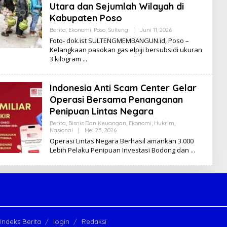
Utara dan Sejumlah Wilayah di
Kabupaten Poso
Berita
,
Ekonomi
,
Poso
,
Sulteng
|
Juni 11, 2026
O
L
Foto- dok.ist SULTENGMEMBANGUN.id, Poso –
E
Kelangkaan pasokan gas elpiji bersubsidi ukuran
H
3 kilogram
K
I
K
I
Indonesia Anti Scam Center Gelar
Operasi Bersama Penanganan
Penipuan Lintas Negara
Berita
,
Bisnis Dan Keuangan
,
Ekonomi
,
Hukrim
,
Nasional
|
Mei 25, 2026
O
L
Operasi Lintas Negara Berhasil amankan 3.000
E
Lebih Pelaku Penipuan Investasi Bodong dan
H
K
I
K
I
Indeks Berita
login
Redaksi