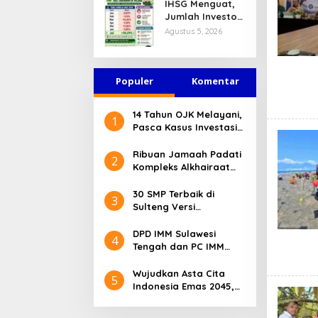
IHSG Menguat,
Jasa Keuangan
Jumlah Investor
Tetap Terjaga
Pasar Modal
Agustus 5, 2026
Tembus 30 Juta
per Juli 2026
Populer
Komentar
14 Tahun OJK Melayani,
1
Pasca Kasus Investasi
Bodong Masyarakat
Sulteng Menilai Peran
Ribuan Jamaah Padati
2
OJK Sangat Penting
Kompleks Alkhairaat
Pusat, Banyak Tokoh
Nasional dan Daerah
30 SMP Terbaik di
3
Hadir
Sulteng Versi
Kemendikdasmen 2026
DPD IMM Sulawesi
4
Tengah dan PC IMM
Palu Apresiasi Dedikasi
Mantan Kapolresta
Wujudkan Asta Cita
5
Palu
Indonesia Emas 2045,
Bupati Donggala
Luncurkan Program