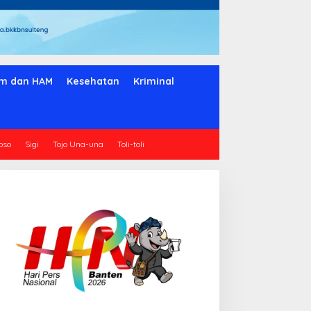
m dan HAM
Kesehatan
Kriminal
oso
Sigi
Tojo Una-una
Toli-toli