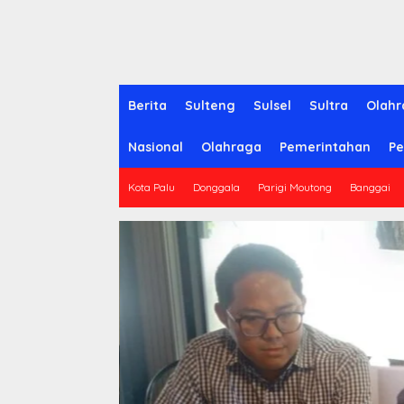
Berita
Sulteng
Sulsel
Sultra
Olahr
Nasional
Olahraga
Pemerintahan
Pe
Kota Palu
Donggala
Parigi Moutong
Banggai