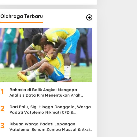
Olahraga Terbaru
1
Rahasia di Balik Angka: Mengapa
Analisis Data Kini Menentukan Arah
Juara Kompetisi Modern
2
Dari Palu, Sigi Hingga Donggala, Warga
Padati Vatulemo Nikmati CFD &
Layanan Gratis Polri
3
Ribuan Warga Padati Lapangan
Vatulemo: Senam Zumba Massal & Aksi
Sosial BAMAG Sulteng Berlangsung