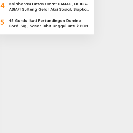
4
Meriah
Kolaborasi Lintas Umat: BAMAG, FKUB &
ASIAFI Sulteng Gelar Aksi Sosial, Siapkan
10.000 Paket Makanan Gratis
5
48 Gardu Ikuti Pertandingan Domino
Fordi Sigi, Sasar Bibit Unggul untuk PON