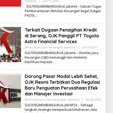
Nasional
|
Juni 17, 2026
O
L
SULTENGMEMBANGUN.id, Jakarta – Satuan Tugas
E
Pemberantasan Aktivitas Keuangan Ilegal (Satgas
H
PASTI)
K
I
K
I
Terkait Dugaan Penagihan Kredit
di Serang, OJK Panggil PT Toyota
Astra Financial Services
Berita
,
Bisnis Dan Keuangan
,
Nasional
|
Juni 9, 2026
O
L
SULTENGMEMBANGUN.id, Jakarta – Otoritas Jasa
E
Keuangan (OJK) memanggil dan meminta
H
klarifikasi kepada
K
I
K
I
Dorong Pasar Modal Lebih Sehat,
OJK Resmi Terbitkan Dua Regulasi
Baru Penguatan Perusahaan Efek
dan Manajer Investasi
Berita
,
Ekonomi Dan Keuangan
,
Nasional
|
Mei 20, 2026
O
L
SULTENGMEMBANGUN.id, JAKARTA – Sebagai
E
langkah strategis memperkuat ketahanan, tata
H