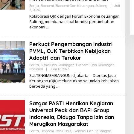
Berita
,
Ekonomi
,
Ekonomi Dan Keuangan
,
Sulteng
|
Juli
2, 2026
O
L
Kolaborasi OJK dengan Forum Ekonomi Keuangan
E
Sulteng, membahas soal kondisi pertumbuhan
H
ekonomi
K
I
K
I
Perkuat Pengembangan Industri
PVML, OJK Terbitkan Kebijakan
Adaptif dan Terukur
Berita
,
Bisnis Dan Keuangan
,
Ekonomi Dan Keuangan
,
Nasional
|
Juni 17, 2026
O
L
SULTENGMEMBANGUN.id Jakarta – Otoritas Jasa
E
Keuangan (OJK) meluncurkan sejumlah kebijakan
H
berbeda yang
K
I
K
I
Satgas PASTI Hentikan Kegiatan
Universal Peak dan BAFI Group
Indonesia, Diduga Tanpa Izin dan
Merugikan Masyarakat
Berita
,
Ekonomi Dan Bisnis
,
Ekonomi Dan Keuangan
,