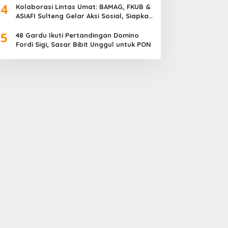
4
Meriah
Kolaborasi Lintas Umat: BAMAG, FKUB &
ASIAFI Sulteng Gelar Aksi Sosial, Siapkan
10.000 Paket Makanan Gratis
5
48 Gardu Ikuti Pertandingan Domino
Fordi Sigi, Sasar Bibit Unggul untuk PON