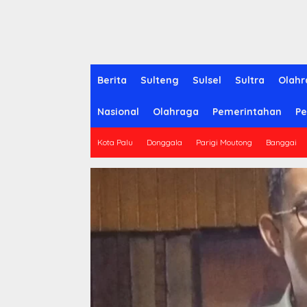
Berita
Sulteng
Sulsel
Sultra
Olahr
Nasional
Olahraga
Pemerintahan
Pe
Kota Palu
Donggala
Parigi Moutong
Banggai