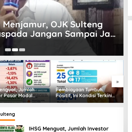
n Menjamur, OJK Sulteng
spada Jangan Sampai Jadi
Jul
»
enguat, Jumlah
Pembiayaan Tumbuh
K
or Pasar Modal
Positif, Ini Kondisi Terkini
S
30 Juta per Juli
Sektor PVML hingga Juni
P
2026
P
ulteng
IHSG Menguat, Jumlah Investor