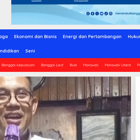
aga
Ekonomi dan Bisnis
Energi dan Pertambangan
Huku
ndidikan
Seni
Banggai kepulauan
Banggai Laut
Buol
Morowali
Morowali Utara
P