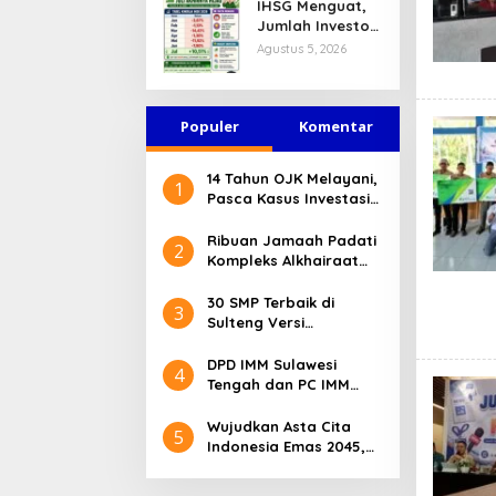
IHSG Menguat,
Jasa Keuangan
Jumlah Investor
Tetap Terjaga
Pasar Modal
Agustus 5, 2026
Tembus 30 Juta
per Juli 2026
Populer
Komentar
14 Tahun OJK Melayani,
1
Pasca Kasus Investasi
Bodong Masyarakat
Sulteng Menilai Peran
Ribuan Jamaah Padati
2
OJK Sangat Penting
Kompleks Alkhairaat
Pusat, Banyak Tokoh
Nasional dan Daerah
30 SMP Terbaik di
3
Hadir
Sulteng Versi
Kemendikdasmen 2026
DPD IMM Sulawesi
4
Tengah dan PC IMM
Palu Apresiasi Dedikasi
Mantan Kapolresta
Wujudkan Asta Cita
5
Palu
Indonesia Emas 2045,
Bupati Donggala
Luncurkan Program