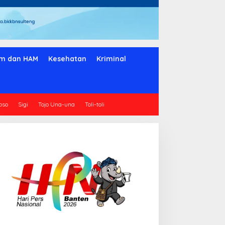
m dan HAM
Kesehatan
Kriminal
oso
Sigi
Tojo Una-una
Toli-toli