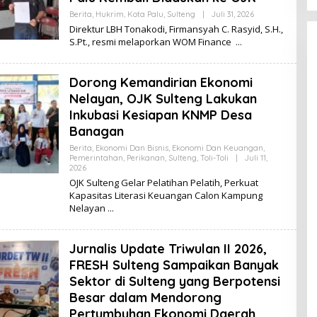
Berita
,
Hukrim
,
Kota Palu
,
Sulteng
|
Juli 31, 2026
O
L
Direktur LBH Tonakodi, Firmansyah C. Rasyid, S.H.,
E
S.Pt., resmi melaporkan WOM Finance
H
K
I
K
Dorong Kemandirian Ekonomi
I
Nelayan, OJK Sulteng Lakukan
Inkubasi Kesiapan KNMP Desa
Banagan
Berita
,
Ekonomi Dan Bisnis
,
Ekonomi Dan Keuangan
,
Pemerintahan
,
Perikanan
,
Sulteng
,
Toli-Toli
|
Juli 11,
2026
O
L
OJK Sulteng Gelar Pelatihan Pelatih, Perkuat
E
Kapasitas Literasi Keuangan Calon Kampung
H
Nelayan
K
I
K
I
Jurnalis Update Triwulan II 2026,
FRESH Sulteng Sampaikan Banyak
Sektor di Sulteng yang Berpotensi
Besar dalam Mendorong
Pertumbuhan Ekonomi Daerah