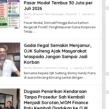
Pasar Modal Tembus 30 Juta per
Juli 2026
Berita
,
Ekonomi Dan Keuangan
,
Nasional
|
Agustus 5,
2026
O
L
Pasar Modal, Derivatif hingga Bursa Karbon
E
Bergerak Positif, Penghimpunan Dana Korporasi
H
Tetap
K
I
K
I
Gadai Ilegal Semakin Menjamur,
Dinamika Memanas, Enam
OJK Sulteng Ajak Masyarakat
Pengurus Inti DPW NasDem
Waspada Jangan Sampai Jadi
Sulteng Ajukan Mundur, Sekretaris:
Di Berita, Politik, Sulteng, Viral
|
Agustus 3, 2026
Korban
Baru Empat yang Tegas
Menyatakan
Berita
,
Ekonomi
,
Seremoni
,
Sulteng
|
Agustus 3, 2026
O
L
Bersama Kepala OJK Sulteng, Bonny Hardy Putra
E
di acara bincang-bincang santai dengan
H
K
I
K
Dugaan Penarikan Kendaraan
I
Tanpa Prosedur Sah Kembali
Menjadi Sorotan,WOM Finance
Palu Kembali Diadukan ke OJK