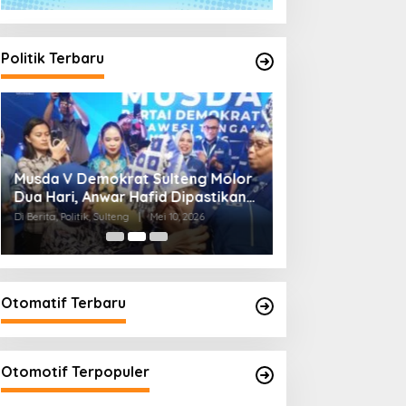
Politik Terbaru
Musda V Demokrat Sulteng Molor
Musda V Demokrat
Dua Hari, Anwar Hafid Dipastikan
Awal Kebangkita
Terpilih Secara Aklamasi
2029
Di Berita, Politik, Sulteng
|
Mei 10, 2026
Di Berita, Politik, Sulteng
Otomatif Terbaru
Otomotif Terpopuler