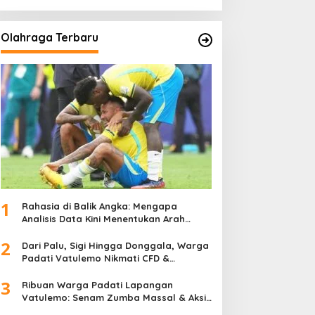
Olahraga Terbaru
1
Rahasia di Balik Angka: Mengapa
Analisis Data Kini Menentukan Arah
Juara Kompetisi Modern
2
Dari Palu, Sigi Hingga Donggala, Warga
Padati Vatulemo Nikmati CFD &
Layanan Gratis Polri
3
Ribuan Warga Padati Lapangan
Vatulemo: Senam Zumba Massal & Aksi
Sosial BAMAG Sulteng Berlangsung