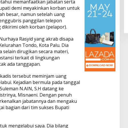
etahui memanfaatkan jabatan serta
upati demi meyakinkan korban untuk
h besar, namun setelah uang
 menggubris panggilan telepon
ikirimi oleh korban (pelapor).
 Nurhaya Rasyid yang akrab disapa
elurahan Tondo, Kota Palu. Dia
selain dirugikan secara materi,
stansi terkait di lingkungan
tak ada tanggapan.
 kadis tersebut meminjam uang
abui. Kejadian bermula pada tanggal
 Suleman N.AIN, S.H datang ke
strinya, Misnaeni. Dengan penuh
perkenalkan jabatannya dan mengaku
i bagian dari tim sukses Bupati
ntuk mengelabui saya. Dia bilang