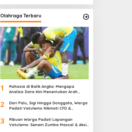
Olahraga Terbaru
1
Rahasia di Balik Angka: Mengapa
Analisis Data Kini Menentukan Arah
Juara Kompetisi Modern
2
Dari Palu, Sigi Hingga Donggala, Warga
Padati Vatulemo Nikmati CFD &
Layanan Gratis Polri
3
Ribuan Warga Padati Lapangan
Vatulemo: Senam Zumba Massal & Aksi
Sosial BAMAG Sulteng Berlangsung