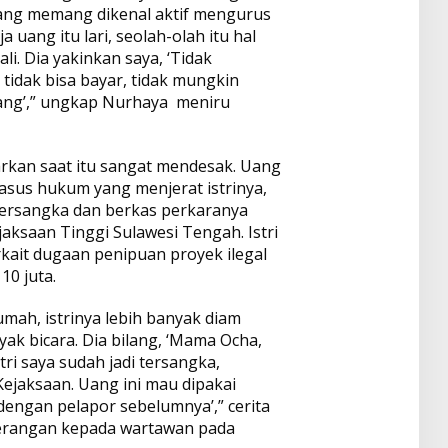
 yang memang dikenal aktif mengurus
 uang itu lari, seolah-olah itu hal
li. Dia yakinkan saya, ‘Tidak
tidak bisa bayar, tidak mungkin
uang’,” ungkap Nurhaya meniru
arkan saat itu sangat mendesak. Uang
asus hukum yang menjerat istrinya,
 tersangka dan berkas perkaranya
aksaan Tinggi Sulawesi Tengah. Istri
rkait dugaan penipuan proyek ilegal
0 juta.
mah, istrinya lebih banyak diam
yak bicara. Dia bilang, ‘Mama Ocha,
ri saya sudah jadi tersangka,
ejaksaan. Uang ini mau dipakai
engan pelapor sebelumnya’,” cerita
erangan kepada wartawan pada