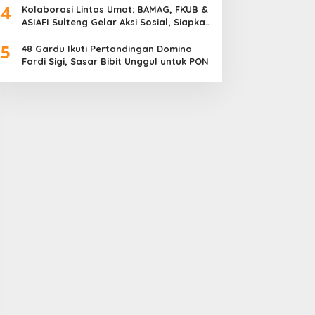
4
Meriah
Kolaborasi Lintas Umat: BAMAG, FKUB &
ASIAFI Sulteng Gelar Aksi Sosial, Siapkan
10.000 Paket Makanan Gratis
5
48 Gardu Ikuti Pertandingan Domino
Fordi Sigi, Sasar Bibit Unggul untuk PON