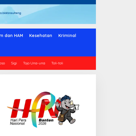
m dan HAM
Kesehatan
Kriminal
oso
Sigi
Tojo Una-una
Toli-toli