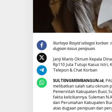
g
k
a
Nurhaya Rasyid sebagai korban m
dugaan kasus penipuan.
Janji Manis Oknum Kepala Dina
Rp110 Juta Tutupi Kasus Istri,
Telepon & Chat Korban
SULTENGMEMBANGUN.id
, PA
melibatkan salah satu oknum pe
Pemerintah Kabupaten Buol, S
fakta kelicikannya. Suleman N.
dan Perumahan Kabupaten Buol,
atas dugaan penipuan dan peng