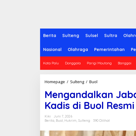
Berita
Sulteng
Sulsel
Sultra
Olahr
Nasional
Olahraga
Pemerintahan
Pe
Kota Palu
Donggala
Parigi Moutong
Banggai
Homepage
/
Sulteng
/
Buol
M
e
Mengandalkan Jab
n
g
Kadis di Buol Resm
a
n
d
Kiki
Juni 7, 2026
a
Berita
,
Buol
,
Hukrim
,
Sulteng
390 Dilihat
l
k