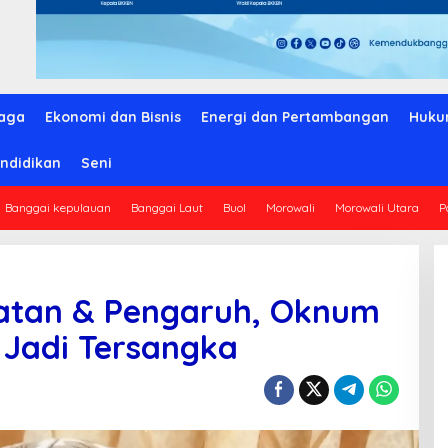
aga
Ekonomi dan Bisnis
Energi dan Pertambangan
Huku
ndidikan
Seni
Banggai kepulauan
Banggai Laut
Buol
Morowali
Morowali Utara
P
atan & Pengaruh, Oknum
i Jadi Tersangka