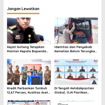
Sorotan,WOM Finance Palu
Kesiapan KNMP Desa
Kembali Diadukan ke OJK
Banagan
Jangan Lewatkan
Kejati Sulteng Tetapkan
Identitas dan Penyebab
Mantan Kepala Bapenda
Kematian Belum Terungkap,
Donggala Jadi Tersangka
Mayat Perempuan
Korupsi Pajak
Ditemukan Mengapung di
Pertambangan
Pantai Lere Palu, Kondisi
Tubuh Sudah Terurai
Dicabik Buaya
Kredit Perbankan Tumbuh
Di Tengah Ketidakpastian
12,67 Persen, Kualitas Aset
Global, OJK Pastikan
dan Ketahanan Modal
Stabilitas Sektor Jasa
Tetap Kokoh Juni 2026
Keuangan Tetap Terjaga