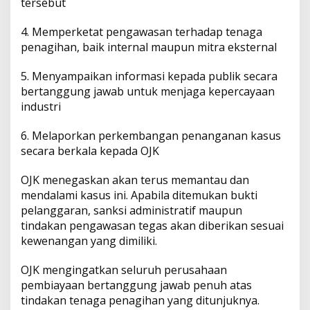
c
tersebut
i
a
4. Memperketat pengawasan terhadap tenaga
l
penagihan, baik internal maupun mitra eksternal
S
e
5. Menyampaikan informasi kepada publik secara
r
v
bertanggung jawab untuk menjaga kepercayaan
i
industri
c
e
6. Melaporkan perkembangan penanganan kasus
s
secara berkala kepada OJK
OJK menegaskan akan terus memantau dan
mendalami kasus ini. Apabila ditemukan bukti
pelanggaran, sanksi administratif maupun
tindakan pengawasan tegas akan diberikan sesuai
kewenangan yang dimiliki.
OJK mengingatkan seluruh perusahaan
pembiayaan bertanggung jawab penuh atas
tindakan tenaga penagihan yang ditunjuknya.