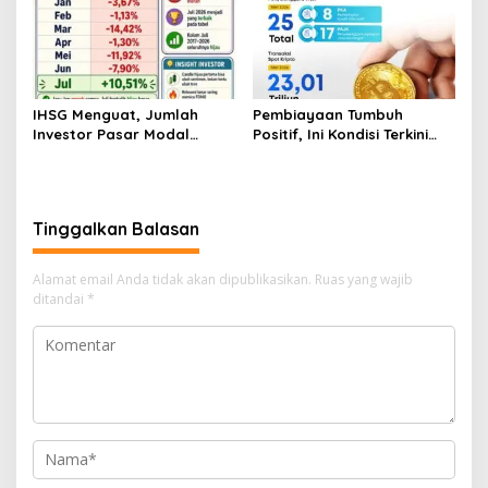
IHSG Menguat, Jumlah
Pembiayaan Tumbuh
Investor Pasar Modal
Positif, Ini Kondisi Terkini
Tembus 30 Juta per Juli
Sektor PVML hingga Juni
2026
2026
Tinggalkan Balasan
Alamat email Anda tidak akan dipublikasikan.
Ruas yang wajib
ditandai
*