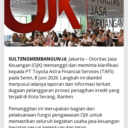
a
g
i
h
a
n
K
r
e
d
i
SULTENGMEMBANGUN.id
, Jakarta – Otoritas Jasa
t
Keuangan (OJK) memanggil dan meminta klarifikasi
d
kepada PT Toyota Astra Financial Services (TAFS)
i
S
pada Senin, 8 Juni 2026. Langkah ini diambil
e
menyusul adanya laporan dan informasi terkait
r
dugaan pelanggaran proses penagihan kredit yang
a
terjadi di Kota Serang, Banten.
n
g
,
Pemanggilan ini merupakan bagian dari
O
pelaksanaan fungsi pengawasan OJK untuk
J
memastikan seluruh kegiatan usaha jasa keuangan
K
berjalan sesuai ketentuan dan tetap
P