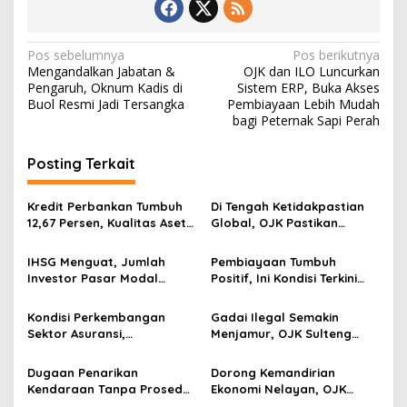
N
Pos sebelumnya
Pos berikutnya
Mengandalkan Jabatan &
OJK dan ILO Luncurkan
a
Pengaruh, Oknum Kadis di
Sistem ERP, Buka Akses
v
Buol Resmi Jadi Tersangka
Pembiayaan Lebih Mudah
bagi Peternak Sapi Perah
i
g
Posting Terkait
a
s
Kredit Perbankan Tumbuh
Di Tengah Ketidakpastian
12,67 Persen, Kualitas Aset
Global, OJK Pastikan
i
dan Ketahanan Modal
Stabilitas Sektor Jasa
p
Tetap Kokoh Juni 2026
Keuangan Tetap Terjaga
IHSG Menguat, Jumlah
Pembiayaan Tumbuh
Investor Pasar Modal
Positif, Ini Kondisi Terkini
o
Tembus 30 Juta per Juli
Sektor PVML hingga Juni
s
2026
2026
Kondisi Perkembangan
Gadai Ilegal Semakin
Sektor Asuransi,
Menjamur, OJK Sulteng
Penjaminan dan Dana
Ajak Masyarakat Waspada
Pensiun Juni 2026
Jangan Sampai Jadi
Dugaan Penarikan
Dorong Kemandirian
Korban
Kendaraan Tanpa Prosedur
Ekonomi Nelayan, OJK
Sah Kembali Menjadi
Sulteng Lakukan Inkubasi