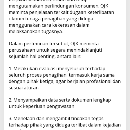
a
mengutamakan perlindungan konsumen. OJK
n
meminta penjelasan terkait dugaan keterlibatan
g
oknum tenaga penagihan yang diduga
g
menggunakan cara kekerasan dalam
i
melaksanakan tugasnya.
l
P
T
Dalam pertemuan tersebut, OJK meminta
T
perusahaan untuk segera menindaklanjuti
o
sejumlah hal penting, antara lain:
y
o
t
1. Melakukan evaluasi menyeluruh terhadap
a
seluruh proses penagihan, termasuk kerja sama
A
dengan pihak ketiga, agar berjalan profesional dan
s
sesuai aturan
t
r
a
2. Menyampaikan data serta dokumen lengkap
F
untuk keperluan pengawasan
i
n
3. Menelaah dan mengambil tindakan tegas
a
terhadap pihak yang diduga terlibat dalam kejadian
n