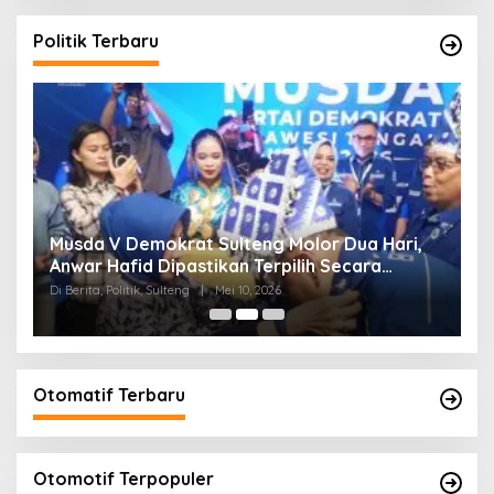
Politik Terbaru
W
Musda V Demokrat Sulteng Molor Dua Hari,
M
Anwar Hafid Dipastikan Terpilih Secara
K
Aklamasi
Di Berita, Politik, Sulteng
|
Mei 10, 2026
Di 
Otomatif Terbaru
Otomotif Terpopuler