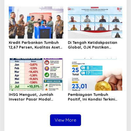
Korupsi Pajak
Ditemukan Mengapung di
Pertambangan
Pantai Lere Palu, Kondisi
Tubuh Sudah Terurai
Dicabik Buaya
Kredit Perbankan Tumbuh
Di Tengah Ketidakpastian
12,67 Persen, Kualitas Aset
Global, OJK Pastikan
dan Ketahanan Modal
Stabilitas Sektor Jasa
Tetap Kokoh Juni 2026
Keuangan Tetap Terjaga
IHSG Menguat, Jumlah
Pembiayaan Tumbuh
Investor Pasar Modal
Positif, Ini Kondisi Terkini
Tembus 30 Juta per Juli
Sektor PVML hingga Juni
2026
2026
View More