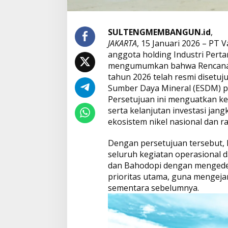
m
i
n
K
SULTENGMEMBANGUN.id
,
e
JAKARTA
, 15 Januari 2026 – PT V
p
anggota holding Industri Pert
a
mengumumkan bahwa Rencana K
s
t
tahun 2026 telah resmi disetuj
i
Sumber Daya Mineral (ESDM) pa
a
Persetujuan ini menguatkan k
n
serta kelanjutan investasi jan
O
ekosistem nikel nasional dan ra
p
e
r
Dengan persetujuan tersebut,
a
seluruh kegiatan operasional 
s
dan Bahodopi dengan mengede
i
prioritas utama, guna mengeja
o
n
sementara sebelumnya.
a
l
d
a