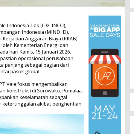
ale Indonesia Tbk (IDX: INCO),
ambangan Indonesia (MIND ID),
erja dan Anggaran Biaya (RKAB)
ui oleh Kementerian Energi dan
da hari Kamis, 15 Januari 2026.
epastian operasional perusahaan
Dinamika Memanas, Enam
gka panjang sebagai bagian dari
Pengurus Inti DPW NasDem
Sulteng Ajukan Mundur, Sekretaris:
ntai pasok global.
Di Berita, Politik, Sulteng, Viral
|
Agustus 3, 2026
Baru Empat yang Tegas
Menyatakan
 PT Vale fokus mengembalikan
dan konstruksi di Sorowako, Pomalaa,
pankan keselamatan sebagai
r ketertinggalan akibat penghentian