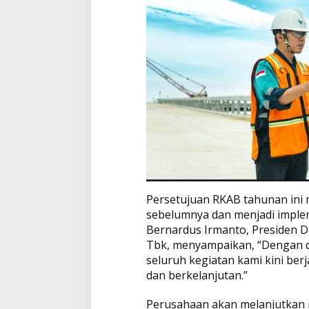
n
I
n
v
e
s
t
a
s
i
N
i
k
e
l
N
Persetujuan RKAB tahunan ini
a
sebelumnya dan menjadi implem
s
i
Bernardus Irmanto, Presiden D
o
Tbk, menyampaikan, “Dengan d
n
seluruh kegiatan kami kini ber
a
dan berkelanjutan.”
l
Perusahaan akan melanjutkan 