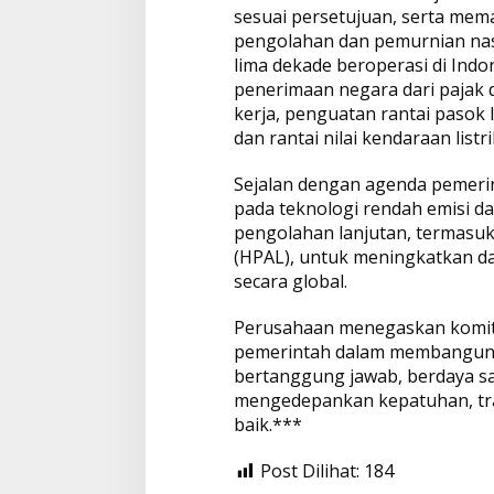
sesuai persetujuan, serta mema
pengolahan dan pemurnian nas
lima dekade beroperasi di Indon
penerimaan negara dari pajak
kerja, penguatan rantai pasok lo
dan rantai nilai kendaraan listri
Sejalan dengan agenda pemerint
pada teknologi rendah emisi 
pengolahan lanjutan, termasuk
(HPAL), untuk meningkatkan day
secara global.
Perusahaan menegaskan komitm
pemerintah dalam membangun in
bertanggung jawab, berdaya sa
mengedepankan kepatuhan, tran
baik.***
Post Dilihat:
184