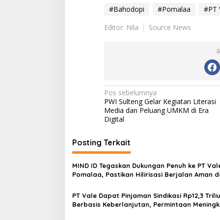
#Bahodopi
#Pomalaa
#PT 
Editor: Nila
Source News
I
N
Pos sebelumnya
PWI Sulteng Gelar Kegiatan Literasi
a
Media dan Peluang UMKM di Era
v
Digital
i
Posting Terkait
g
a
MIND ID Tegaskan Dukungan Penuh ke PT Vale
s
Pomalaa, Pastikan Hilirisasi Berjalan Aman 
Berkelanjutan
i
PT Vale Dapat Pinjaman Sindikasi Rp12,3 Trili
p
Berbasis Keberlanjutan, Permintaan Meningk
o