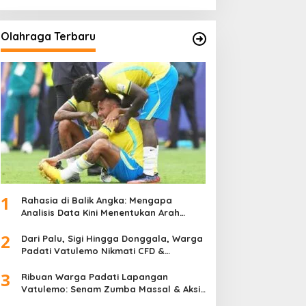
Olahraga Terbaru
1
Rahasia di Balik Angka: Mengapa
Analisis Data Kini Menentukan Arah
Juara Kompetisi Modern
2
Dari Palu, Sigi Hingga Donggala, Warga
Padati Vatulemo Nikmati CFD &
Layanan Gratis Polri
3
Ribuan Warga Padati Lapangan
Vatulemo: Senam Zumba Massal & Aksi
Sosial BAMAG Sulteng Berlangsung