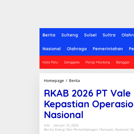
Berita
Sulteng
Sulsel
Sultra
Olahr
Nasional
Olahraga
Pemerintahan
Pe
Kota Palu
Donggala
Parigi Moutong
Banggai
Homepage
/
Berita
R
K
RKAB 2026 PT Vale I
A
B
Kepastian Operasion
2
0
Nasional
2
6
P
Kiki
Januari 15, 2026
T
Berita
,
Energi Dan Pertambangan
,
Morowali
,
Nasional
,
So