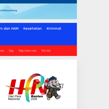
m dan HAM
Kesehatan
Kriminal
oso
Sigi
Tojo Una-una
Toli-toli