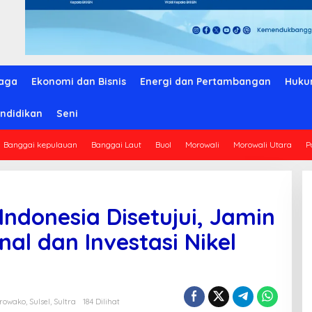
aga
Ekonomi dan Bisnis
Energi dan Pertambangan
Huku
ndidikan
Seni
Banggai kepulauan
Banggai Laut
Buol
Morowali
Morowali Utara
P
ndonesia Disetujui, Jamin
al dan Investasi Nikel
rowako
,
Sulsel
,
Sultra
184 Dilihat