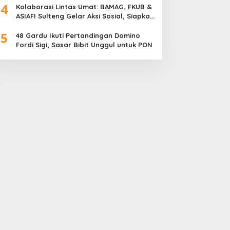
4
Meriah
Kolaborasi Lintas Umat: BAMAG, FKUB &
ASIAFI Sulteng Gelar Aksi Sosial, Siapkan
10.000 Paket Makanan Gratis
5
48 Gardu Ikuti Pertandingan Domino
Fordi Sigi, Sasar Bibit Unggul untuk PON