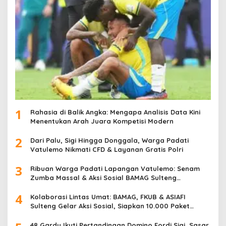
1
Rahasia di Balik Angka: Mengapa Analisis Data Kini
Menentukan Arah Juara Kompetisi Modern
2
Dari Palu, Sigi Hingga Donggala, Warga Padati
Vatulemo Nikmati CFD & Layanan Gratis Polri
3
Ribuan Warga Padati Lapangan Vatulemo: Senam
Zumba Massal & Aksi Sosial BAMAG Sulteng
Berlangsung Meriah
4
Kolaborasi Lintas Umat: BAMAG, FKUB & ASIAFI
Sulteng Gelar Aksi Sosial, Siapkan 10.000 Paket
Makanan Gratis
48 Gardu Ikuti Pertandingan Domino Fordi Sigi, Sasar