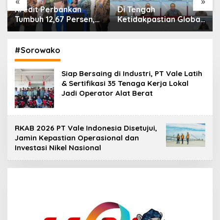
«
»
Di Tengah
IHSG Menguat, Jumlah
Ketidakpastian Global,
Investor Pasar Modal
OJK Pastikan
Tembus 30 Juta per
Stabilitas Sektor Jasa
Juli 2026
Keuangan Tetap
#Sorowako
Terjaga
Siap Bersaing di Industri, PT Vale Latih
& Sertifikasi 35 Tenaga Kerja Lokal
Jadi Operator Alat Berat
RKAB 2026 PT Vale Indonesia Disetujui,
Jamin Kepastian Operasional dan
Investasi Nikel Nasional