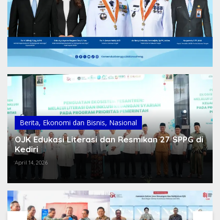
Berita
,
Ekonomi dan Bisnis
,
Nasional
OJK Edukasi Literasi dan Resmikan 27 SPPG di
Kediri
April 14, 2026