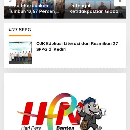
«
»
Di Tengah
IHSG Menguat, Jumlah
Ketidakpastian Global,
Investor Pasar Modal
OJK Pastikan
Tembus 30 Juta per
Stabilitas Sektor Jasa
Juli 2026
Keuangan Tetap
#27 SPPG
Terjaga
OJK Edukasi Literasi dan Resmikan 27
SPPG di Kediri