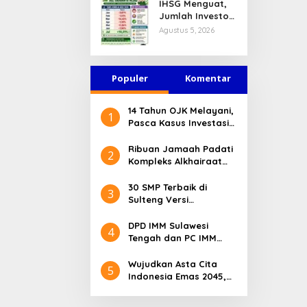
IHSG Menguat,
Jasa Keuangan
Jumlah Investor
Tetap Terjaga
Pasar Modal
Agustus 5, 2026
Tembus 30 Juta
per Juli 2026
Populer
Komentar
14 Tahun OJK Melayani,
1
Pasca Kasus Investasi
Bodong Masyarakat
Sulteng Menilai Peran
Ribuan Jamaah Padati
2
OJK Sangat Penting
Kompleks Alkhairaat
Pusat, Banyak Tokoh
Nasional dan Daerah
30 SMP Terbaik di
3
Hadir
Sulteng Versi
Kemendikdasmen 2026
DPD IMM Sulawesi
4
Tengah dan PC IMM
Palu Apresiasi Dedikasi
Mantan Kapolresta
Wujudkan Asta Cita
5
Palu
Indonesia Emas 2045,
Bupati Donggala
Luncurkan Program