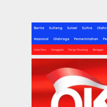
Berita
Sulteng
Sulsel
Sultra
Olahr
Nasional
Olahraga
Pemerintahan
Pe
Kota Palu
Donggala
Parigi Moutong
Banggai