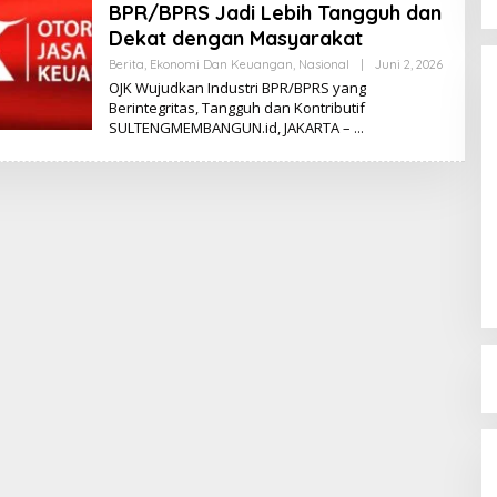
BPR/BPRS Jadi Lebih Tangguh dan
Dekat dengan Masyarakat
Berita
,
Ekonomi Dan Keuangan
,
Nasional
|
Juni 2, 2026
O
L
OJK Wujudkan Industri BPR/BPRS yang
E
Berintegritas, Tangguh dan Kontributif
H
SULTENGMEMBANGUN.id, JAKARTA –
K
I
K
I
Dinamika Memanas, Enam
Pengurus Inti DPW NasDem
Sulteng Ajukan Mundur, Sekretaris:
Di Berita, Politik, Sulteng, Viral
|
Agustus 3, 2026
Baru Empat yang Tegas
Menyatakan