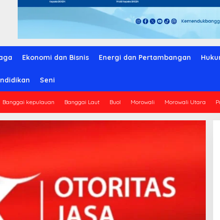
aga
Ekonomi dan Bisnis
Energi dan Pertambangan
Huku
ndidikan
Seni
Banggai kepulauan
Banggai Laut
Buol
Morowali
Morowali Utara
P