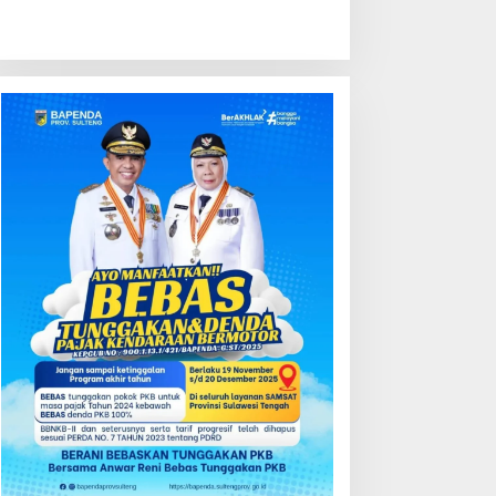
ondisi Perkembangan
Kredit Perbankan Tumbuh
ektor Asuransi,
12,67 Persen, Kualitas Aset
enjaminan dan Dana
dan Ketahanan Modal
ensiun Juni 2026
Tetap Kokoh Juni 2026