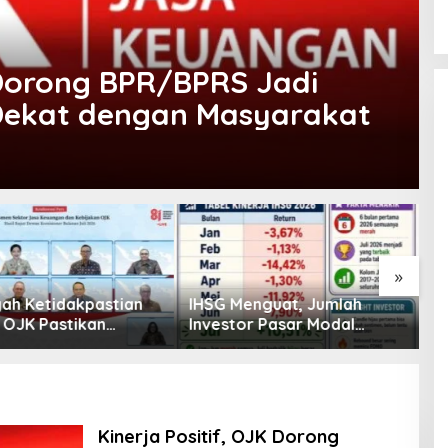
K Dorong BPR/BPRS Jadi
Dekat dengan Masyarakat
»
enguat, Jumlah
Pembiayaan Tumbuh
K
or Pasar Modal
Positif, Ini Kondisi Terkini
S
30 Juta per Juli
Sektor PVML hingga Juni
P
2026
P
Kinerja Positif, OJK Dorong