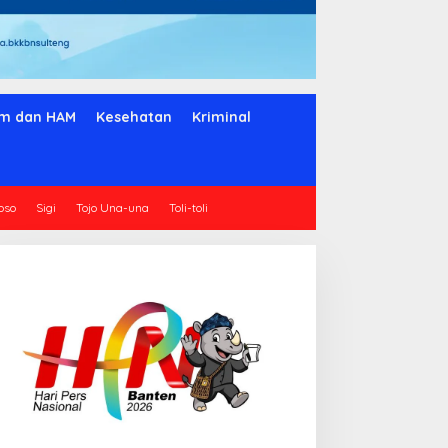
m dan HAM
Kesehatan
Kriminal
oso
Sigi
Tojo Una-una
Toli-toli