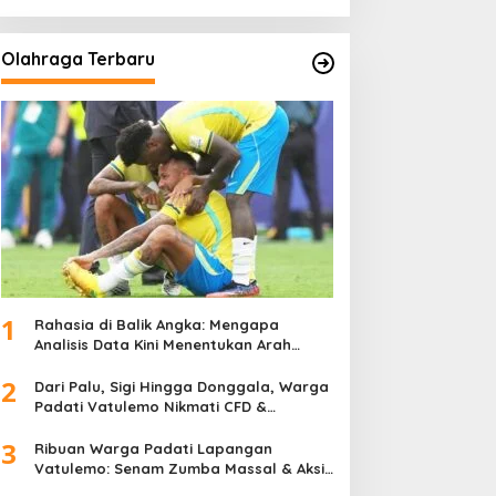
Olahraga Terbaru
1
Rahasia di Balik Angka: Mengapa
Analisis Data Kini Menentukan Arah
Juara Kompetisi Modern
2
Dari Palu, Sigi Hingga Donggala, Warga
Padati Vatulemo Nikmati CFD &
Layanan Gratis Polri
3
Ribuan Warga Padati Lapangan
Vatulemo: Senam Zumba Massal & Aksi
Sosial BAMAG Sulteng Berlangsung