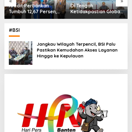
«
»
Di Tengah
IHSG Menguat, Jumlah
Ketidakpastian Global,
Investor Pasar Modal
OJK Pastikan
Tembus 30 Juta per
Stabilitas Sektor Jasa
Juli 2026
Keuangan Tetap
#BSI
Terjaga
Jangkau Wilayah Terpencil, BSI Palu
Pastikan Kemudahan Akses Layanan
Hingga ke Kepulauan