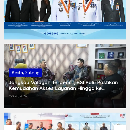
Berita
,
Sulteng
Jangkau Wilayah Terpencil, BSI Palu Pastikan
Kemudahan Akses Layanan Hingga ke
Kepulauan
Mei 20, 2026