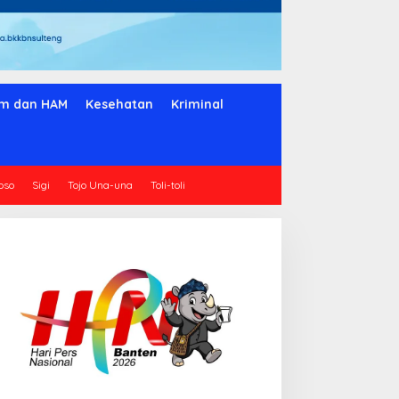
m dan HAM
Kesehatan
Kriminal
oso
Sigi
Tojo Una-una
Toli-toli