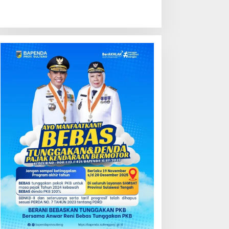
ondisi Perkembangan
Kredit Perbankan Tumbuh
ektor Asuransi,
12,67 Persen, Kualitas Aset
enjaminan dan Dana
dan Ketahanan Modal
ensiun Juni 2026
Tetap Kokoh Juni 2026