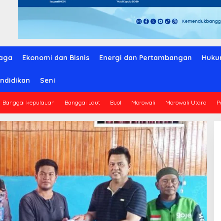
aga
Ekonomi dan Bisnis
Energi dan Pertambangan
Huku
ndidikan
Seni
Banggai kepulauan
Banggai Laut
Buol
Morowali
Morowali Utara
P