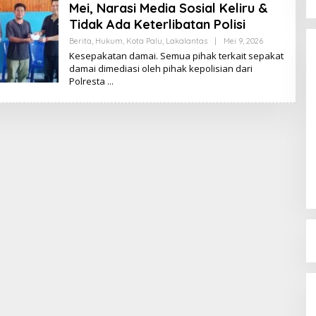
Mei, Narasi Media Sosial Keliru &
Tidak Ada Keterlibatan Polisi
Berita
,
Hukum
,
Kota Palu
,
Lakalantas
|
Mei 9, 2026
O
L
Kesepakatan damai. Semua pihak terkait sepakat
E
damai dimediasi oleh pihak kepolisian dari
H
Polresta
K
I
K
I
Dinamika Memanas, Enam
Pengurus Inti DPW NasDem
Sulteng Ajukan Mundur, Sekretaris:
Di Berita, Politik, Sulteng, Viral
|
Agustus 3, 2026
Baru Empat yang Tegas
Menyatakan