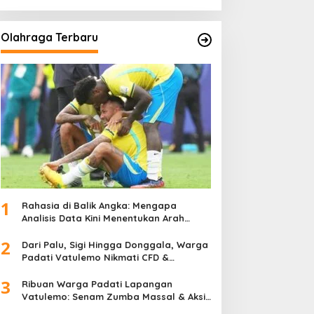
Olahraga Terbaru
1
Rahasia di Balik Angka: Mengapa
Analisis Data Kini Menentukan Arah
Juara Kompetisi Modern
2
Dari Palu, Sigi Hingga Donggala, Warga
Padati Vatulemo Nikmati CFD &
Layanan Gratis Polri
3
Ribuan Warga Padati Lapangan
Vatulemo: Senam Zumba Massal & Aksi
Sosial BAMAG Sulteng Berlangsung