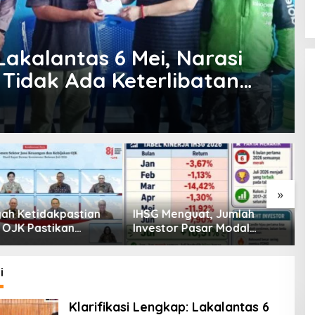
 Lakalantas 6 Mei, Narasi
& Tidak Ada Keterlibatan
»
enguat, Jumlah
Pembiayaan Tumbuh
K
or Pasar Modal
Positif, Ini Kondisi Terkini
S
30 Juta per Juli
Sektor PVML hingga Juni
P
2026
P
i
Klarifikasi Lengkap: Lakalantas 6