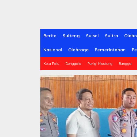
Berita
Sulteng
Sulsel
Sultra
Olahr
Nasional
Olahraga
Pemerintahan
Pe
Kota Palu
Donggala
Parigi Moutong
Banggai