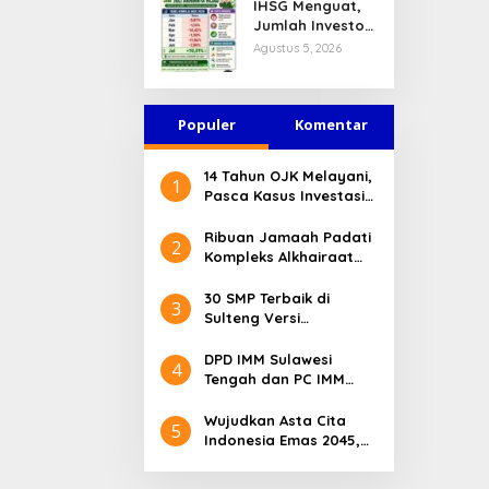
IHSG Menguat,
Jasa Keuangan
Jumlah Investor
Tetap Terjaga
Pasar Modal
Agustus 5, 2026
Tembus 30 Juta
per Juli 2026
Populer
Komentar
14 Tahun OJK Melayani,
1
Pasca Kasus Investasi
Bodong Masyarakat
Sulteng Menilai Peran
Ribuan Jamaah Padati
2
OJK Sangat Penting
Kompleks Alkhairaat
Pusat, Banyak Tokoh
Nasional dan Daerah
30 SMP Terbaik di
3
Hadir
Sulteng Versi
Kemendikdasmen 2026
DPD IMM Sulawesi
4
Tengah dan PC IMM
Palu Apresiasi Dedikasi
Mantan Kapolresta
Wujudkan Asta Cita
5
Palu
Indonesia Emas 2045,
Bupati Donggala
Luncurkan Program