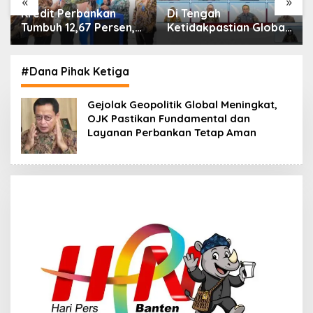
«
»
Di Tengah
IHSG Menguat, Jumlah
Ketidakpastian Global,
Investor Pasar Modal
OJK Pastikan
Tembus 30 Juta per
Stabilitas Sektor Jasa
Juli 2026
Keuangan Tetap
#Dana Pihak Ketiga
Terjaga
Gejolak Geopolitik Global Meningkat,
OJK Pastikan Fundamental dan
Layanan Perbankan Tetap Aman