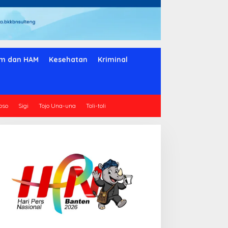
m dan HAM
Kesehatan
Kriminal
oso
Sigi
Tojo Una-una
Toli-toli