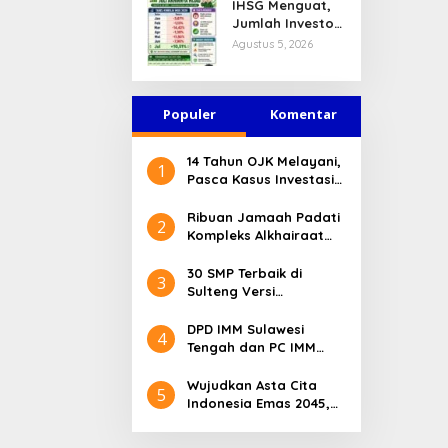
IHSG Menguat,
Jasa Keuangan
Jumlah Investor
Tetap Terjaga
Pasar Modal
Agustus 5, 2026
Tembus 30 Juta
per Juli 2026
Populer
Komentar
14 Tahun OJK Melayani,
1
Pasca Kasus Investasi
Bodong Masyarakat
Sulteng Menilai Peran
Ribuan Jamaah Padati
2
OJK Sangat Penting
Kompleks Alkhairaat
Pusat, Banyak Tokoh
Nasional dan Daerah
30 SMP Terbaik di
3
Hadir
Sulteng Versi
Kemendikdasmen 2026
DPD IMM Sulawesi
4
Tengah dan PC IMM
Palu Apresiasi Dedikasi
Mantan Kapolresta
Wujudkan Asta Cita
5
Palu
Indonesia Emas 2045,
Bupati Donggala
Luncurkan Program