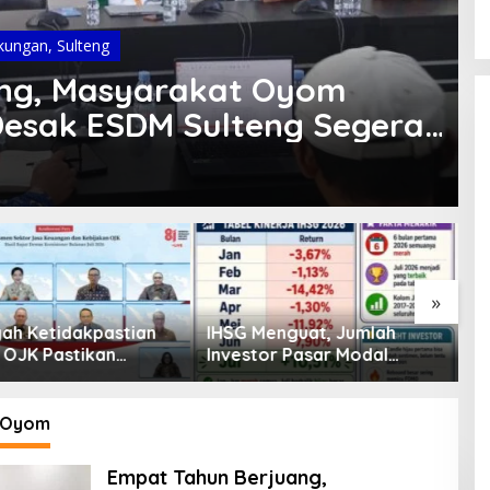
kungan
,
Sulteng
ng, Masyarakat Oyom
»
enguat, Jumlah
Pembiayaan Tumbuh
K
or Pasar Modal
Positif, Ini Kondisi Terkini
S
30 Juta per Juli
Sektor PVML hingga Juni
P
2026
P
 Oyom
Empat Tahun Berjuang,