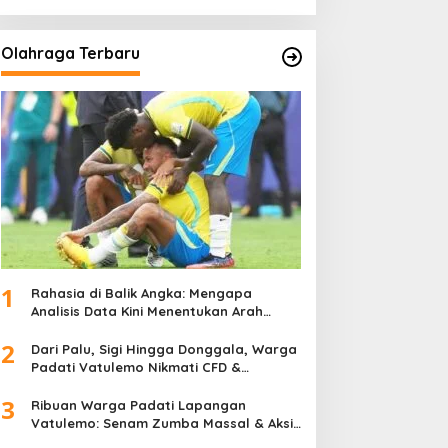
Olahraga Terbaru
1
Rahasia di Balik Angka: Mengapa
Analisis Data Kini Menentukan Arah
Juara Kompetisi Modern
2
Dari Palu, Sigi Hingga Donggala, Warga
Padati Vatulemo Nikmati CFD &
Layanan Gratis Polri
3
Ribuan Warga Padati Lapangan
Vatulemo: Senam Zumba Massal & Aksi
Sosial BAMAG Sulteng Berlangsung