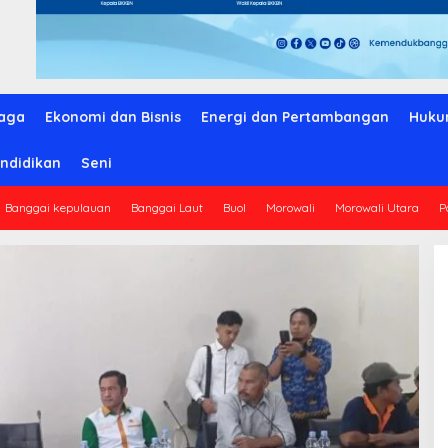
aga
Ekonomi dan Bisnis
Energi dan Pertambangan
Huku
ndidikan
Seni
Banggai kepulauan
Banggai Laut
Buol
Morowali
Morowali Utara
P