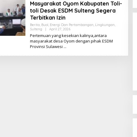
Masyarakat Oyom Kabupaten Toli-
toli Desak ESDM Sulteng Segera
Terbitkan Izin
Berita
,
Buol
,
Energi Dan Pertambangan
,
Lingkungan
,
Sulteng
|
April 27, 2026
O
L
Pertemuan yang kesekian kalinya,antara
E
masyarakat desa Oyom dengan pihak ESDM
H
Provinsi Sulawesi
K
I
K
I
Dinamika Memanas, Enam
Pengurus Inti DPW NasDem
Sulteng Ajukan Mundur, Sekretaris:
Di Berita, Politik, Sulteng, Viral
|
Agustus 3, 2026
Baru Empat yang Tegas
Menyatakan