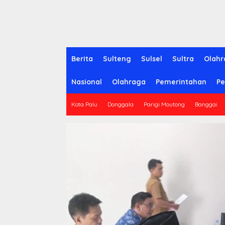
Berita
Sulteng
Sulsel
Sultra
Olahr
Nasional
Olahraga
Pemerintahan
Pe
Kota Palu
Donggala
Parigi Moutong
Banggai