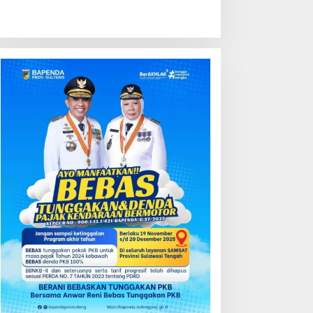
ondisi Perkembangan
Kredit Perbankan Tumbuh
ektor Asuransi,
12,67 Persen, Kualitas Aset
enjaminan dan Dana
dan Ketahanan Modal
ensiun Juni 2026
Tetap Kokoh Juni 2026