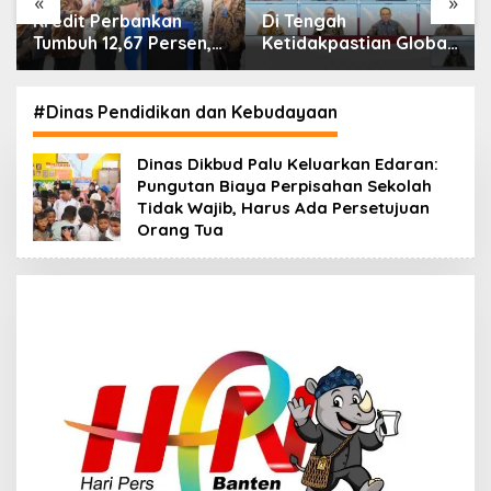
«
»
Di Tengah
IHSG Menguat, Jumlah
Ketidakpastian Global,
Investor Pasar Modal
OJK Pastikan
Tembus 30 Juta per
Stabilitas Sektor Jasa
Juli 2026
Keuangan Tetap
#Dinas Pendidikan dan Kebudayaan
Terjaga
Dinas Dikbud Palu Keluarkan Edaran:
Pungutan Biaya Perpisahan Sekolah
Tidak Wajib, Harus Ada Persetujuan
Orang Tua