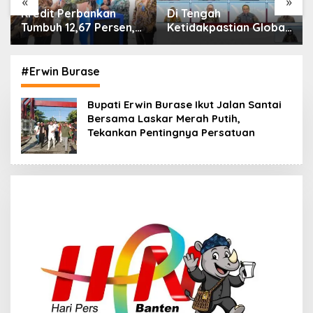
«
»
Di Tengah
IHSG Menguat, Jumlah
Ketidakpastian Global,
Investor Pasar Modal
OJK Pastikan
Tembus 30 Juta per
Stabilitas Sektor Jasa
Juli 2026
Keuangan Tetap
#Erwin Burase
Terjaga
Bupati Erwin Burase Ikut Jalan Santai
Bersama Laskar Merah Putih,
Tekankan Pentingnya Persatuan