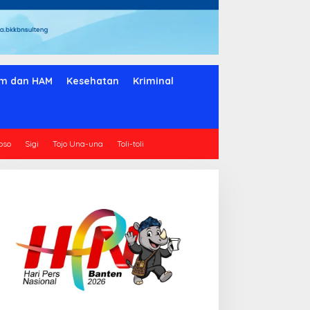
m dan HAM
Kesehatan
Kriminal
oso
Sigi
Tojo Una-una
Toli-toli