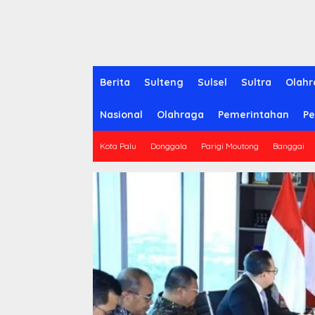
Berita
Sulteng
Sulsel
Sultra
Olahr
Nasional
Olahraga
Pemerintahan
Pe
Kota Palu
Donggala
Parigi Moutong
Banggai