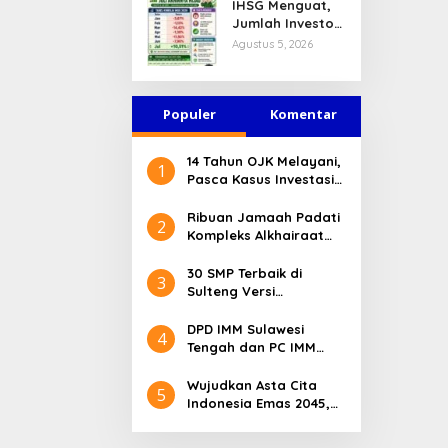
IHSG Menguat,
Jasa Keuangan
Jumlah Investor
Tetap Terjaga
Pasar Modal
Agustus 5, 2026
Tembus 30 Juta
per Juli 2026
Populer
Komentar
14 Tahun OJK Melayani,
1
Pasca Kasus Investasi
Bodong Masyarakat
Sulteng Menilai Peran
Ribuan Jamaah Padati
2
OJK Sangat Penting
Kompleks Alkhairaat
Pusat, Banyak Tokoh
Nasional dan Daerah
30 SMP Terbaik di
3
Hadir
Sulteng Versi
Kemendikdasmen 2026
DPD IMM Sulawesi
4
Tengah dan PC IMM
Palu Apresiasi Dedikasi
Mantan Kapolresta
Wujudkan Asta Cita
5
Palu
Indonesia Emas 2045,
Bupati Donggala
Luncurkan Program