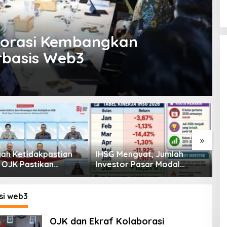
borasi Kembangkan
rbasis Web3
»
enguat, Jumlah
Pembiayaan Tumbuh
K
or Pasar Modal
Positif, Ini Kondisi Terkini
S
30 Juta per Juli
Sektor PVML hingga Juni
P
2026
P
si web3
OJK dan Ekraf Kolaborasi