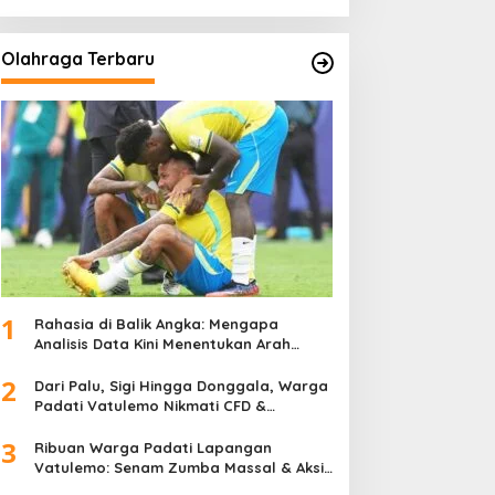
Olahraga Terbaru
1
Rahasia di Balik Angka: Mengapa
Analisis Data Kini Menentukan Arah
Juara Kompetisi Modern
2
Dari Palu, Sigi Hingga Donggala, Warga
Padati Vatulemo Nikmati CFD &
Layanan Gratis Polri
3
Ribuan Warga Padati Lapangan
Vatulemo: Senam Zumba Massal & Aksi
Sosial BAMAG Sulteng Berlangsung