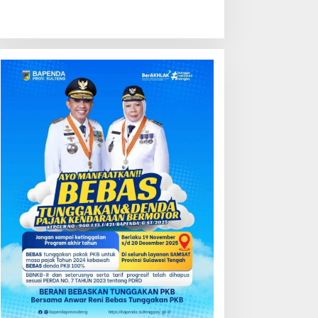
ondisi Perkembangan
Kredit Perbankan Tumbuh
ektor Asuransi,
12,67 Persen, Kualitas Aset
enjaminan dan Dana
dan Ketahanan Modal
ensiun Juni 2026
Tetap Kokoh Juni 2026