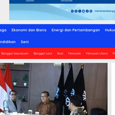
aga
Ekonomi dan Bisnis
Energi dan Pertambangan
Huku
ndidikan
Seni
Banggai kepulauan
Banggai Laut
Buol
Morowali
Morowali Utara
P