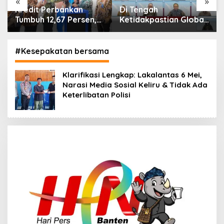
«
»
Di Tengah
IHSG Menguat, Jumlah
Ketidakpastian Global,
Investor Pasar Modal
OJK Pastikan
Tembus 30 Juta per
Stabilitas Sektor Jasa
Juli 2026
Keuangan Tetap
#Kesepakatan bersama
Terjaga
Klarifikasi Lengkap: Lakalantas 6 Mei,
Narasi Media Sosial Keliru & Tidak Ada
Keterlibatan Polisi