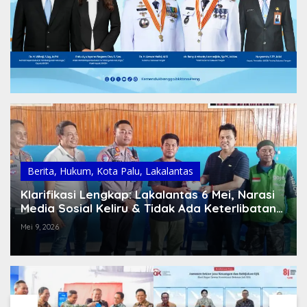
Berita
,
Hukum
,
Kota Palu
,
Lakalantas
Klarifikasi Lengkap: Lakalantas 6 Mei, Narasi
Media Sosial Keliru & Tidak Ada Keterlibatan
Polisi
Mei 9, 2026