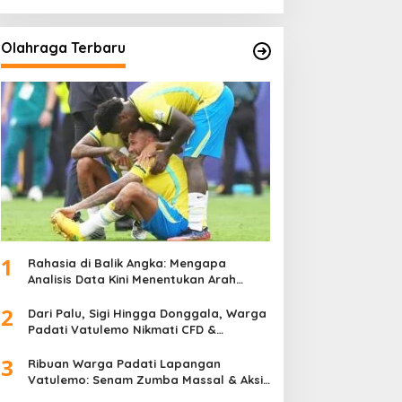
Olahraga Terbaru
1
Rahasia di Balik Angka: Mengapa
Analisis Data Kini Menentukan Arah
Juara Kompetisi Modern
2
Dari Palu, Sigi Hingga Donggala, Warga
Padati Vatulemo Nikmati CFD &
Layanan Gratis Polri
3
Ribuan Warga Padati Lapangan
Vatulemo: Senam Zumba Massal & Aksi
Sosial BAMAG Sulteng Berlangsung