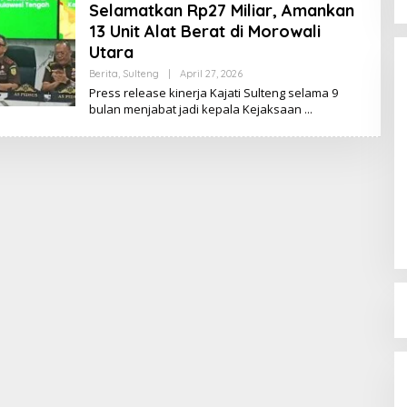
Selamatkan Rp27 Miliar, Amankan
13 Unit Alat Berat di Morowali
Utara
Berita
,
Sulteng
|
April 27, 2026
O
L
Press release kinerja Kajati Sulteng selama 9
E
bulan menjabat jadi kepala Kejaksaan
H
K
I
K
I
Dinamika Memanas, Enam
Pengurus Inti DPW NasDem
Sulteng Ajukan Mundur, Sekretaris:
Di Berita, Politik, Sulteng, Viral
|
Agustus 3, 2026
Baru Empat yang Tegas
Menyatakan