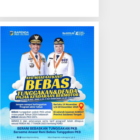
ondisi Perkembangan
Kredit Perbankan Tumbuh
ektor Asuransi,
12,67 Persen, Kualitas Aset
enjaminan dan Dana
dan Ketahanan Modal
ensiun Juni 2026
Tetap Kokoh Juni 2026