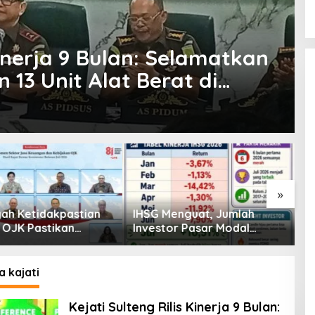
Kinerja 9 Bulan: Selamatkan
 13 Unit Alat Berat di
»
enguat, Jumlah
Pembiayaan Tumbuh
K
or Pasar Modal
Positif, Ini Kondisi Terkini
S
30 Juta per Juli
Sektor PVML hingga Juni
P
2026
P
a kajati
Kejati Sulteng Rilis Kinerja 9 Bulan: