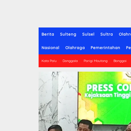
Berita
Sulteng
Sulsel
Sultra
Olahr
Nasional
Olahraga
Pemerintahan
Pe
Kota Palu
Donggala
Parigi Moutong
Banggai