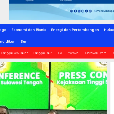
aga
Ekonomi dan Bisnis
Energi dan Pertambangan
Huku
ndidikan
Seni
Banggai kepulauan
Banggai Laut
Buol
Morowali
Morowali Utara
P