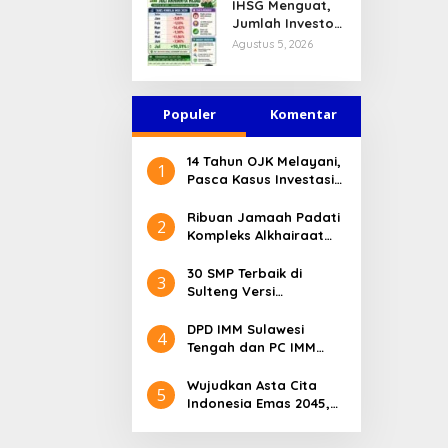
IHSG Menguat,
Jasa Keuangan
Jumlah Investor
Tetap Terjaga
Pasar Modal
Agustus 5, 2026
Tembus 30 Juta
per Juli 2026
Populer
Komentar
14 Tahun OJK Melayani,
1
Pasca Kasus Investasi
Bodong Masyarakat
Sulteng Menilai Peran
Ribuan Jamaah Padati
2
OJK Sangat Penting
Kompleks Alkhairaat
Pusat, Banyak Tokoh
Nasional dan Daerah
30 SMP Terbaik di
3
Hadir
Sulteng Versi
Kemendikdasmen 2026
DPD IMM Sulawesi
4
Tengah dan PC IMM
Palu Apresiasi Dedikasi
Mantan Kapolresta
Wujudkan Asta Cita
5
Palu
Indonesia Emas 2045,
Bupati Donggala
Luncurkan Program