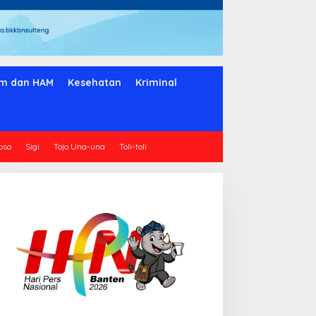
m dan HAM
Kesehatan
Kriminal
oso
Sigi
Tojo Una-una
Toli-toli