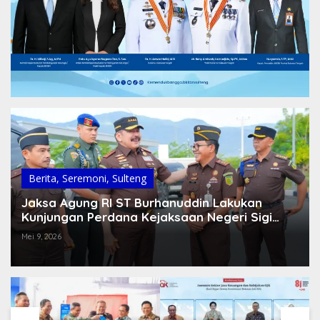
Berita
,
Seremoni
,
Sulteng
Jaksa Agung RI ST Burhanuddin Lakukan
Kunjungan Perdana Kejaksaan Negeri Sigi
Sekaligus Resmikan Gedung Baru
Mei 9, 2026