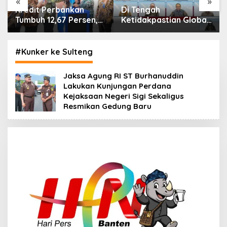
«
»
Di Tengah
IHSG Menguat, Jumlah
Ketidakpastian Global,
Investor Pasar Modal
OJK Pastikan
Tembus 30 Juta per
Stabilitas Sektor Jasa
Juli 2026
Keuangan Tetap
#Kunker ke Sulteng
Terjaga
Jaksa Agung RI ST Burhanuddin
Lakukan Kunjungan Perdana
Kejaksaan Negeri Sigi Sekaligus
Resmikan Gedung Baru