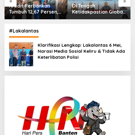
«
»
Di Tengah
IHSG Menguat, Jumlah
Ketidakpastian Global,
Investor Pasar Modal
OJK Pastikan
Tembus 30 Juta per
Stabilitas Sektor Jasa
Juli 2026
Keuangan Tetap
#Lakalantas
Terjaga
Klarifikasi Lengkap: Lakalantas 6 Mei,
Narasi Media Sosial Keliru & Tidak Ada
Keterlibatan Polisi