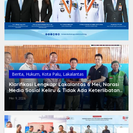
Berita
,
Hukum
,
Kota Palu
,
Lakalantas
Klarifikasi Lengkap: Lakalantas 6 Mei, Narasi
Media Sosial Keliru & Tidak Ada Keterlibatan
Polisi
Mei 9, 2026