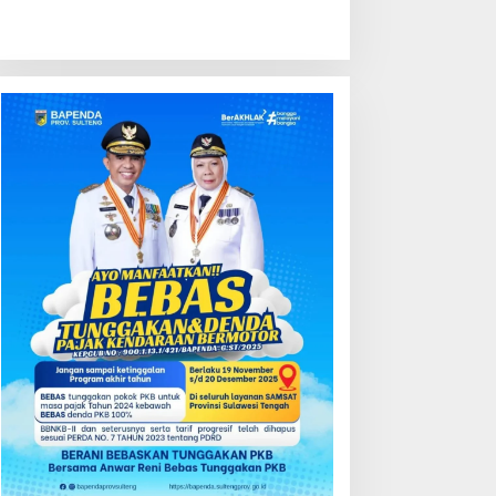
ondisi Perkembangan
Kredit Perbankan Tumbuh
ektor Asuransi,
12,67 Persen, Kualitas Aset
enjaminan dan Dana
dan Ketahanan Modal
ensiun Juni 2026
Tetap Kokoh Juni 2026