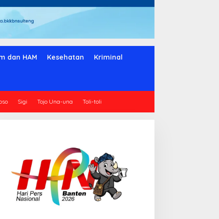
m dan HAM
Kesehatan
Kriminal
oso
Sigi
Tojo Una-una
Toli-toli