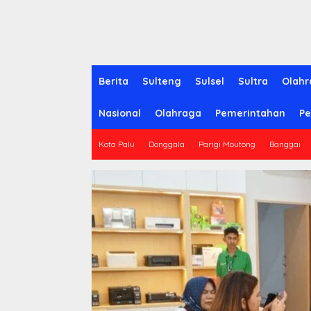
Berita
Sulteng
Sulsel
Sultra
Olahr
Nasional
Olahraga
Pemerintahan
Pe
Kota Palu
Donggala
Parigi Moutong
Banggai