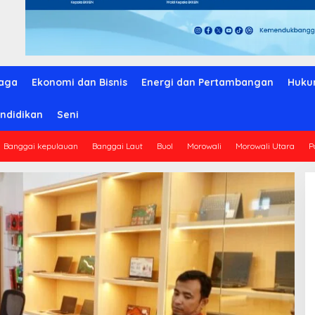
aga
Ekonomi dan Bisnis
Energi dan Pertambangan
Huku
ndidikan
Seni
Banggai kepulauan
Banggai Laut
Buol
Morowali
Morowali Utara
P