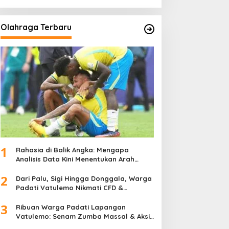
Olahraga Terbaru
1
Rahasia di Balik Angka: Mengapa
Analisis Data Kini Menentukan Arah
Juara Kompetisi Modern
2
Dari Palu, Sigi Hingga Donggala, Warga
Padati Vatulemo Nikmati CFD &
Layanan Gratis Polri
3
Ribuan Warga Padati Lapangan
Vatulemo: Senam Zumba Massal & Aksi
Sosial BAMAG Sulteng Berlangsung