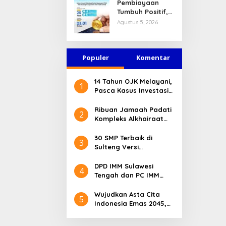
Pembiayaan
Tumbuh Positif,
Ini Kondisi Terkini
Agustus 5, 2026
Sektor PVML
hingga Juni 2026
Populer
Komentar
14 Tahun OJK Melayani,
1
Pasca Kasus Investasi
Bodong Masyarakat
Sulteng Menilai Peran
Ribuan Jamaah Padati
2
OJK Sangat Penting
Kompleks Alkhairaat
Pusat, Banyak Tokoh
Nasional dan Daerah
30 SMP Terbaik di
3
Hadir
Sulteng Versi
Kemendikdasmen 2026
DPD IMM Sulawesi
4
Tengah dan PC IMM
Palu Apresiasi Dedikasi
Mantan Kapolresta
Wujudkan Asta Cita
5
Palu
Indonesia Emas 2045,
Bupati Donggala
Luncurkan Program