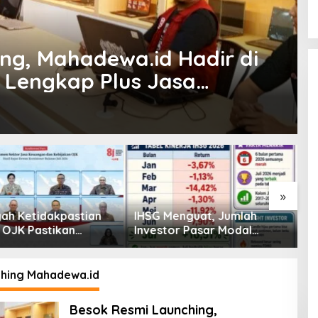
ng, Mahadewa.id Hadir di
k Lengkap Plus Jasa
»
enguat, Jumlah
Pembiayaan Tumbuh
K
or Pasar Modal
Positif, Ini Kondisi Terkini
S
30 Juta per Juli
Sektor PVML hingga Juni
P
2026
P
hing Mahadewa.id
Besok Resmi Launching,