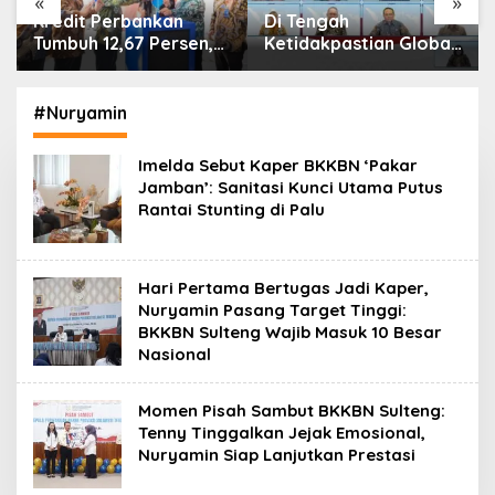
«
»
Di Tengah
IHSG Menguat, Jumlah
Ketidakpastian Global,
Investor Pasar Modal
OJK Pastikan
Tembus 30 Juta per
Stabilitas Sektor Jasa
Juli 2026
Keuangan Tetap
#Nuryamin
Terjaga
Imelda Sebut Kaper BKKBN ‘Pakar
Jamban’: Sanitasi Kunci Utama Putus
Rantai Stunting di Palu
Hari Pertama Bertugas Jadi Kaper,
Nuryamin Pasang Target Tinggi:
BKKBN Sulteng Wajib Masuk 10 Besar
Nasional
Momen Pisah Sambut BKKBN Sulteng:
Tenny Tinggalkan Jejak Emosional,
Nuryamin Siap Lanjutkan Prestasi