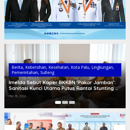
Berita
,
Pemerintahan
,
Sulteng
Hari Pertama Bertugas Jadi Kaper, Nuryamin
Pasang Target Tinggi: BKKBN Sulteng Wajib
Masuk 10 Besar Nasional
Mei 18, 2026