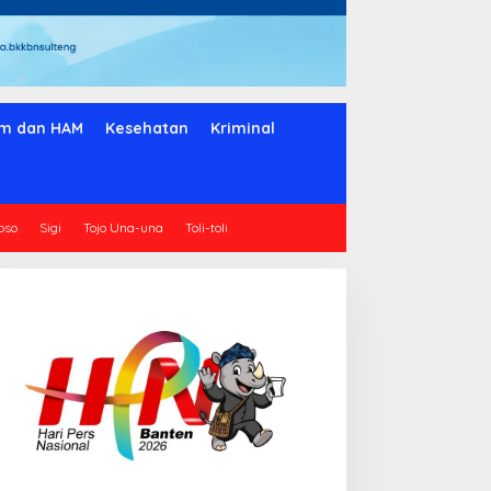
m dan HAM
Kesehatan
Kriminal
oso
Sigi
Tojo Una-una
Toli-toli