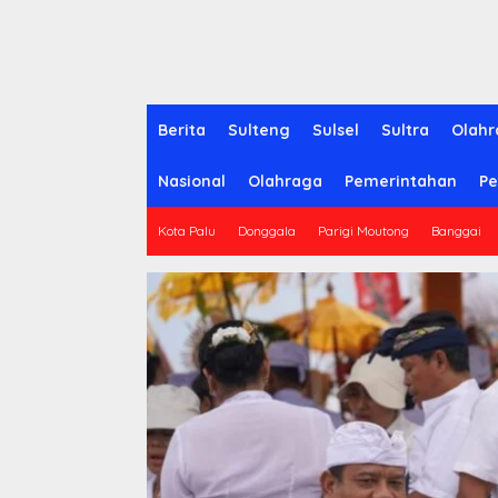
Berita
Sulteng
Sulsel
Sultra
Olahr
Nasional
Olahraga
Pemerintahan
Pe
Kota Palu
Donggala
Parigi Moutong
Banggai