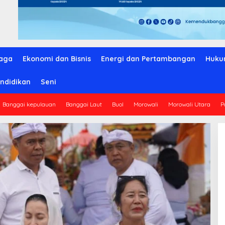
aga
Ekonomi dan Bisnis
Energi dan Pertambangan
Huku
ndidikan
Seni
Banggai kepulauan
Banggai Laut
Buol
Morowali
Morowali Utara
P