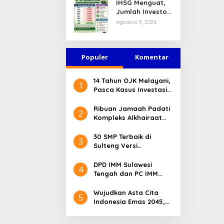
IHSG Menguat,
Jasa Keuangan
Jumlah Investor
Tetap Terjaga
Pasar Modal
Agustus 5, 2026
Tembus 30 Juta
per Juli 2026
Populer
Komentar
14 Tahun OJK Melayani,
1
Pasca Kasus Investasi
Bodong Masyarakat
Sulteng Menilai Peran
Ribuan Jamaah Padati
2
OJK Sangat Penting
Kompleks Alkhairaat
Pusat, Banyak Tokoh
Nasional dan Daerah
30 SMP Terbaik di
3
Hadir
Sulteng Versi
Kemendikdasmen 2026
DPD IMM Sulawesi
4
Tengah dan PC IMM
Palu Apresiasi Dedikasi
Mantan Kapolresta
Wujudkan Asta Cita
5
Palu
Indonesia Emas 2045,
Bupati Donggala
Luncurkan Program