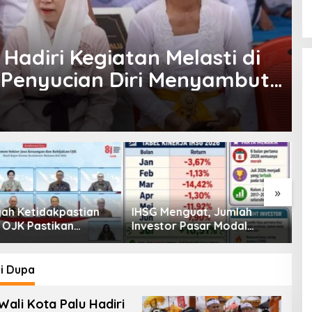
 Hadiri Kegiatan Melasti di
 Penyucian Diri Menyambut
»
enguat, Jumlah
Pembiayaan Tumbuh
K
or Pasar Modal
Positif, Ini Kondisi Terkini
S
30 Juta per Juli
Sektor PVML hingga Juni
P
2026
P
i Dupa
Wali Kota Palu Hadiri