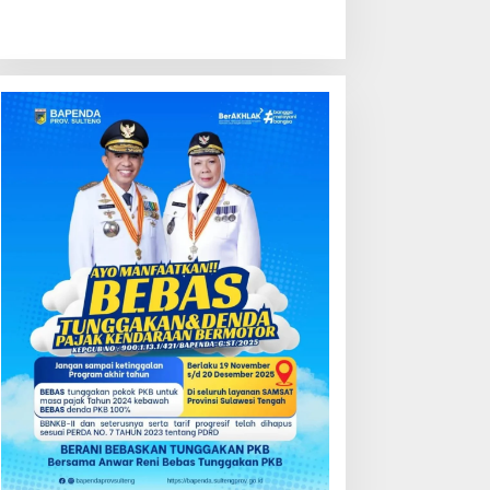
ondisi Perkembangan
Kredit Perbankan Tumbuh
ektor Asuransi,
12,67 Persen, Kualitas Aset
enjaminan dan Dana
dan Ketahanan Modal
ensiun Juni 2026
Tetap Kokoh Juni 2026