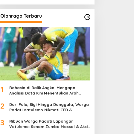
Olahraga Terbaru
1
Rahasia di Balik Angka: Mengapa
Analisis Data Kini Menentukan Arah
Juara Kompetisi Modern
2
Dari Palu, Sigi Hingga Donggala, Warga
Padati Vatulemo Nikmati CFD &
Layanan Gratis Polri
3
Ribuan Warga Padati Lapangan
Vatulemo: Senam Zumba Massal & Aksi
Sosial BAMAG Sulteng Berlangsung