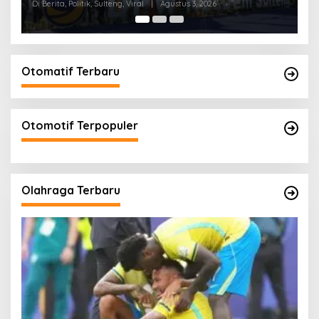
Aklamasi
Di Berita, Politik, Sulteng
|
Mei 10, 2026
Di 
Otomatif Terbaru
Otomotif Terpopuler
Olahraga Terbaru