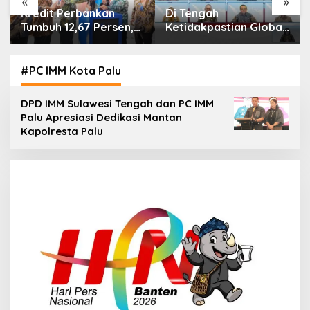
«
»
Di Tengah
IHSG Menguat, Jumlah
Ketidakpastian Global,
Investor Pasar Modal
OJK Pastikan
Tembus 30 Juta per
Stabilitas Sektor Jasa
Juli 2026
Keuangan Tetap
#PC IMM Kota Palu
Terjaga
DPD IMM Sulawesi Tengah dan PC IMM
Palu Apresiasi Dedikasi Mantan
Kapolresta Palu