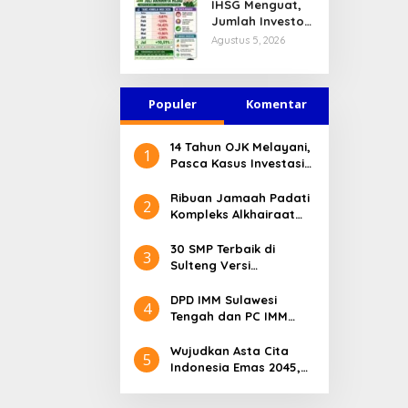
IHSG Menguat,
Jasa Keuangan
Jumlah Investor
Tetap Terjaga
Pasar Modal
Agustus 5, 2026
Tembus 30 Juta
per Juli 2026
Populer
Komentar
14 Tahun OJK Melayani,
1
Pasca Kasus Investasi
Bodong Masyarakat
Sulteng Menilai Peran
Ribuan Jamaah Padati
2
OJK Sangat Penting
Kompleks Alkhairaat
Pusat, Banyak Tokoh
Nasional dan Daerah
30 SMP Terbaik di
3
Hadir
Sulteng Versi
Kemendikdasmen 2026
DPD IMM Sulawesi
4
Tengah dan PC IMM
Palu Apresiasi Dedikasi
Mantan Kapolresta
Wujudkan Asta Cita
5
Palu
Indonesia Emas 2045,
Bupati Donggala
Luncurkan Program