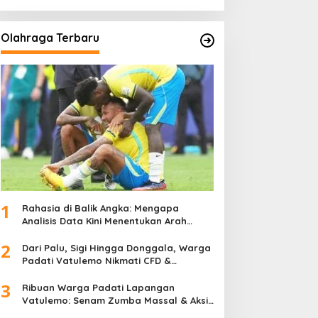
Olahraga Terbaru
1
Rahasia di Balik Angka: Mengapa
Analisis Data Kini Menentukan Arah
Juara Kompetisi Modern
2
Dari Palu, Sigi Hingga Donggala, Warga
Padati Vatulemo Nikmati CFD &
Layanan Gratis Polri
3
Ribuan Warga Padati Lapangan
Vatulemo: Senam Zumba Massal & Aksi
Sosial BAMAG Sulteng Berlangsung