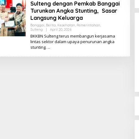
Sulteng dengan Pemkab Banggai
Turunkan Angka Stunting, Sasar
Langsung Keluarga
Banggai
,
Berita
,
Kesehatan
,
Pemerintahan
,
Sulteng
|
April 20, 2026
O
L
BKKBN Sulteng terus membangun kerjasama
E
lintas sektor dalam upaya penurunan angka
H
stunting.
K
I
K
I
Dinamika Memanas, Enam
Pengurus Inti DPW NasDem
Sulteng Ajukan Mundur, Sekretaris:
Di Berita, Politik, Sulteng, Viral
|
Agustus 3, 2026
Baru Empat yang Tegas
Menyatakan