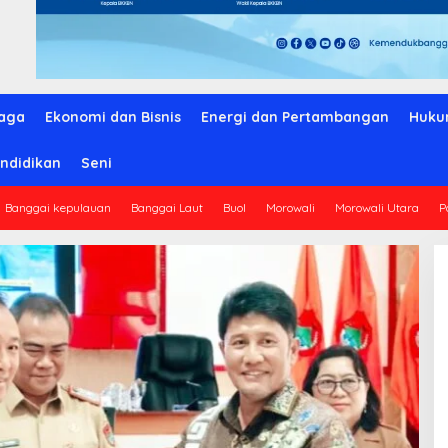
aga
Ekonomi dan Bisnis
Energi dan Pertambangan
Huku
ndidikan
Seni
Banggai kepulauan
Banggai Laut
Buol
Morowali
Morowali Utara
P