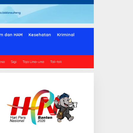
m dan HAM
Kesehatan
Kriminal
oso
Sigi
Tojo Una-una
Toli-toli