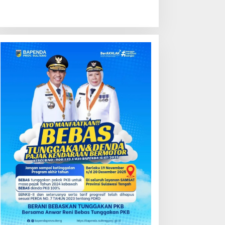
ondisi Perkembangan
Kredit Perbankan Tumbuh
ektor Asuransi,
12,67 Persen, Kualitas Aset
enjaminan dan Dana
dan Ketahanan Modal
ensiun Juni 2026
Tetap Kokoh Juni 2026