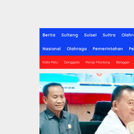
Berita
Sulteng
Sulsel
Sultra
Olahr
Nasional
Olahraga
Pemerintahan
Pe
Kota Palu
Donggala
Parigi Moutong
Banggai