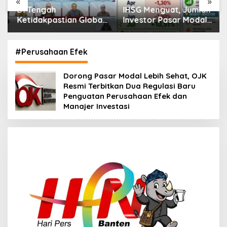
«
»
Di Tengah
IHSG Menguat, Jumlah
Ketidakpastian Global,
Investor Pasar Modal
OJK Pastikan
Tembus 30 Juta per
Stabilitas Sektor Jasa
Juli 2026
Keuangan Tetap
#Perusahaan Efek
Terjaga
Dorong Pasar Modal Lebih Sehat, OJK
Resmi Terbitkan Dua Regulasi Baru
Penguatan Perusahaan Efek dan
Manajer Investasi