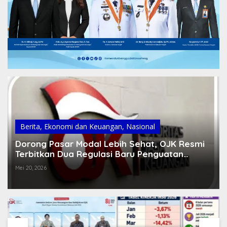
Berita
,
Ekonomi dan Keuangan
,
Nasional
Dorong Pasar Modal Lebih Sehat, OJK Resmi
Terbitkan Dua Regulasi Baru Penguatan
Perusahaan Efek dan Manajer Investasi
Mei 20, 2026