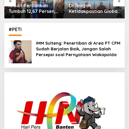
«
»
Di Tengah
IHSG Menguat, Jumlah
Ketidakpastian Global,
Investor Pasar Modal
OJK Pastikan
Tembus 30 Juta per
Stabilitas Sektor Jasa
Juli 2026
Keuangan Tetap
#PETI
Terjaga
IMM Sulteng: Penertiban di Area PT CPM
Sudah Berjalan Baik, Jangan Salah
Persepsi soal Pernyataan Wakapolda