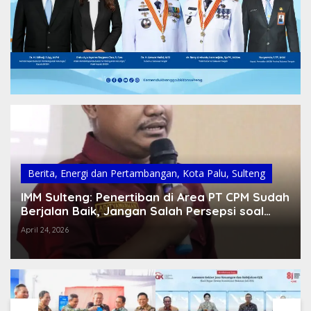
Berita
,
Energi dan Pertambangan
,
Kota Palu
,
Sulteng
IMM Sulteng: Penertiban di Area PT CPM Sudah
Berjalan Baik, Jangan Salah Persepsi soal
Pernyataan Wakapolda
April 24, 2026