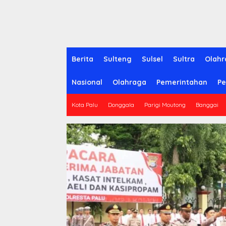
Berita
Sulteng
Sulsel
Sultra
Olahr
Nasional
Olahraga
Pemerintahan
Pe
Kota Palu
Donggala
Parigi Moutong
Banggai