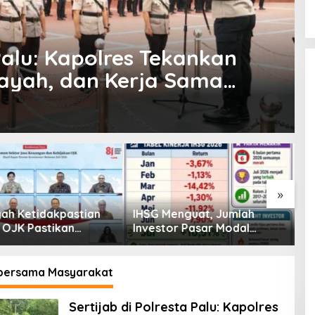
 Palu: Kapolres Tekankan
ilayah, dan Kerja Sama
»
enguat, Jumlah
Pembiayaan Tumbuh
K
or Pasar Modal
Positif, Ini Kondisi Terkini
S
30 Juta per Juli
Sektor PVML hingga Juni
P
2026
P
 bersama Masyarakat
Sertijab di Polresta Palu: Kapolres