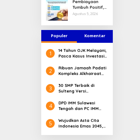
Pembiayaan
Tumbuh Positif,
Ini Kondisi Terkini
Agustus 5, 2026
Sektor PVML
hingga Juni 2026
Populer
Komentar
14 Tahun OJK Melayani,
1
Pasca Kasus Investasi
Bodong Masyarakat
Sulteng Menilai Peran
Ribuan Jamaah Padati
2
OJK Sangat Penting
Kompleks Alkhairaat
Pusat, Banyak Tokoh
Nasional dan Daerah
30 SMP Terbaik di
3
Hadir
Sulteng Versi
Kemendikdasmen 2026
DPD IMM Sulawesi
4
Tengah dan PC IMM
Palu Apresiasi Dedikasi
Mantan Kapolresta
Wujudkan Asta Cita
5
Palu
Indonesia Emas 2045,
Bupati Donggala
Luncurkan Program