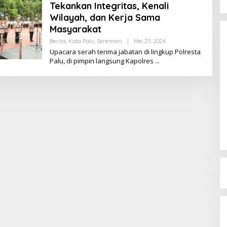
Tekankan Integritas, Kenali
Wilayah, dan Kerja Sama
Masyarakat
Berita
,
Kota Palu
,
Seremoni
|
Mei 25, 2026
O
L
Upacara serah terima jabatan di lingkup Polresta
E
Palu, di pimpin langsung Kapolres
H
K
I
K
I
Dinamika Memanas, Enam
Pengurus Inti DPW NasDem
Sulteng Ajukan Mundur, Sekretaris:
Di Berita, Politik, Sulteng, Viral
|
Agustus 3, 2026
Baru Empat yang Tegas
Menyatakan