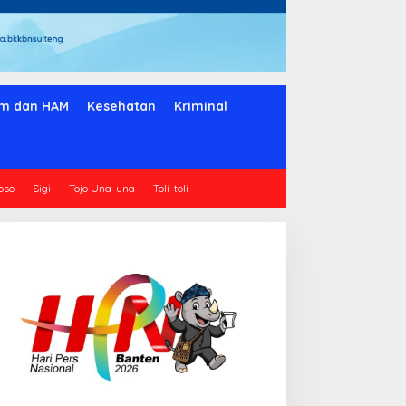
m dan HAM
Kesehatan
Kriminal
oso
Sigi
Tojo Una-una
Toli-toli