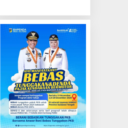
ondisi Perkembangan
Kredit Perbankan Tumbuh
ektor Asuransi,
12,67 Persen, Kualitas Aset
enjaminan dan Dana
dan Ketahanan Modal
ensiun Juni 2026
Tetap Kokoh Juni 2026