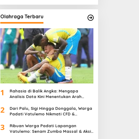
Olahraga Terbaru
1
Rahasia di Balik Angka: Mengapa
Analisis Data Kini Menentukan Arah
Juara Kompetisi Modern
2
Dari Palu, Sigi Hingga Donggala, Warga
Padati Vatulemo Nikmati CFD &
Layanan Gratis Polri
3
Ribuan Warga Padati Lapangan
Vatulemo: Senam Zumba Massal & Aksi
Sosial BAMAG Sulteng Berlangsung