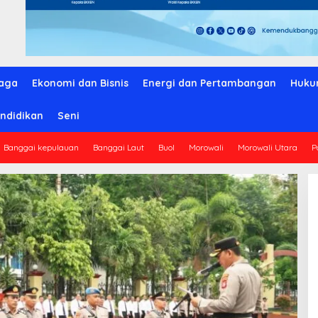
aga
Ekonomi dan Bisnis
Energi dan Pertambangan
Huku
ndidikan
Seni
Banggai kepulauan
Banggai Laut
Buol
Morowali
Morowali Utara
P