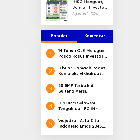
IHSG Menguat,
Jasa Keuangan
Jumlah Investor
Tetap Terjaga
Pasar Modal
Agustus 5, 2026
Tembus 30 Juta
per Juli 2026
Populer
Komentar
14 Tahun OJK Melayani,
1
Pasca Kasus Investasi
Bodong Masyarakat
Sulteng Menilai Peran
Ribuan Jamaah Padati
2
OJK Sangat Penting
Kompleks Alkhairaat
Pusat, Banyak Tokoh
Nasional dan Daerah
30 SMP Terbaik di
3
Hadir
Sulteng Versi
Kemendikdasmen 2026
DPD IMM Sulawesi
4
Tengah dan PC IMM
Palu Apresiasi Dedikasi
Mantan Kapolresta
Wujudkan Asta Cita
5
Palu
Indonesia Emas 2045,
Bupati Donggala
Luncurkan Program