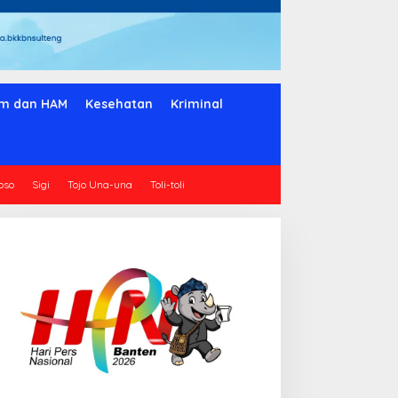
m dan HAM
Kesehatan
Kriminal
oso
Sigi
Tojo Una-una
Toli-toli