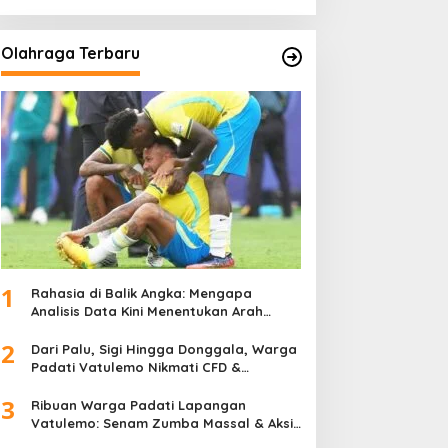
Olahraga Terbaru
1
Rahasia di Balik Angka: Mengapa
Analisis Data Kini Menentukan Arah
Juara Kompetisi Modern
2
Dari Palu, Sigi Hingga Donggala, Warga
Padati Vatulemo Nikmati CFD &
Layanan Gratis Polri
3
Ribuan Warga Padati Lapangan
Vatulemo: Senam Zumba Massal & Aksi
Sosial BAMAG Sulteng Berlangsung