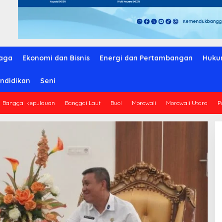
aga
Ekonomi dan Bisnis
Energi dan Pertambangan
Huku
ndidikan
Seni
Banggai kepulauan
Banggai Laut
Buol
Morowali
Morowali Utara
P