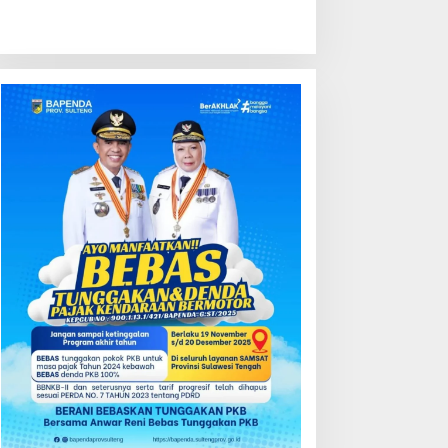
ondisi Perkembangan
Kredit Perbankan Tumbuh
ektor Asuransi,
12,67 Persen, Kualitas Aset
enjaminan dan Dana
dan Ketahanan Modal
ensiun Juni 2026
Tetap Kokoh Juni 2026