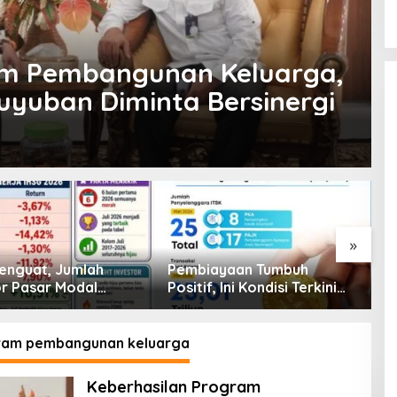
am Pembangunan Keluarga,
yuban Diminta Bersinergi
»
enguat, Jumlah
Pembiayaan Tumbuh
K
or Pasar Modal
Positif, Ini Kondisi Terkini
S
30 Juta per Juli
Sektor PVML hingga Juni
P
2026
P
am pembangunan keluarga
Keberhasilan Program