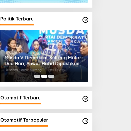
Politik Terbaru
Musda V Demokrat Sulteng Molor
Musda V Demokrat
Dua Hari, Anwar Hafid Dipastikan
Awal Kebangkita
Terpilih Secara Aklamasi
2029
Di Berita, Politik, Sulteng
|
Mei 10, 2026
Di Berita, Politik, Sulteng
Otomatif Terbaru
Otomotif Terpopuler