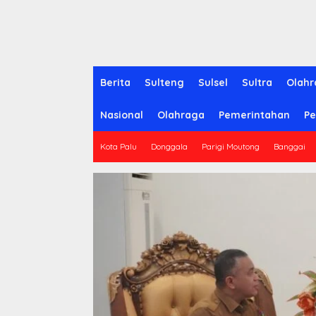
Berita
Sulteng
Sulsel
Sultra
Olahr
Nasional
Olahraga
Pemerintahan
Pe
Kota Palu
Donggala
Parigi Moutong
Banggai