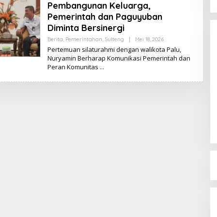
Pembangunan Keluarga,
Pemerintah dan Paguyuban
Diminta Bersinergi
Berita
,
Pemerintahan
,
Sulteng
|
Mei 18, 2026
O
L
Pertemuan silaturahmi dengan walikota Palu,
E
Nuryamin Berharap Komunikasi Pemerintah dan
H
Peran Komunitas
K
I
K
I
Dinamika Memanas, Enam
Pengurus Inti DPW NasDem
Sulteng Ajukan Mundur, Sekretaris:
Di Berita, Politik, Sulteng, Viral
|
Agustus 3, 2026
Baru Empat yang Tegas
Menyatakan