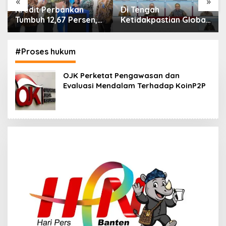
«
»
Di Tengah
IHSG Menguat, Jumlah
Ketidakpastian Global,
Investor Pasar Modal
OJK Pastikan
Tembus 30 Juta per
Stabilitas Sektor Jasa
Juli 2026
Keuangan Tetap
#Proses hukum
Terjaga
OJK Perketat Pengawasan dan
Evaluasi Mendalam Terhadap KoinP2P