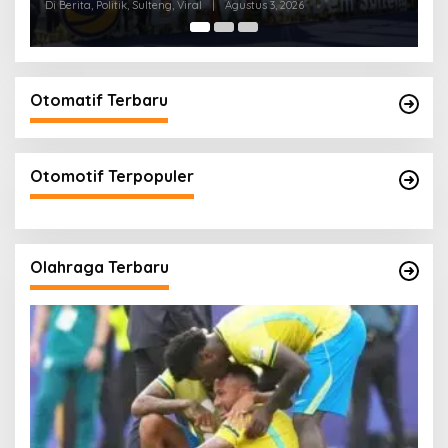
Aklamasi
Di Berita, Politik, Sulteng
|
Mei 10, 2026
Di 
Otomatif Terbaru
Otomotif Terpopuler
Olahraga Terbaru