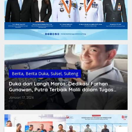
Berita
,
Berita Duka
,
Sulsel
,
Sulteng
Duka dari Langit Maros: Dedikasi Farhan
Gunawan, Putra Terbaik Malili dalam Tugas
Terakhirnya
Januari 17, 2026