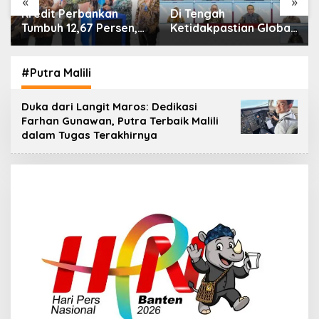
«
»
Di Tengah
IHSG Menguat, Jumlah
Ketidakpastian Global,
Investor Pasar Modal
OJK Pastikan
Tembus 30 Juta per
Stabilitas Sektor Jasa
Juli 2026
Keuangan Tetap
#Putra Malili
Terjaga
Duka dari Langit Maros: Dedikasi
Farhan Gunawan, Putra Terbaik Malili
dalam Tugas Terakhirnya