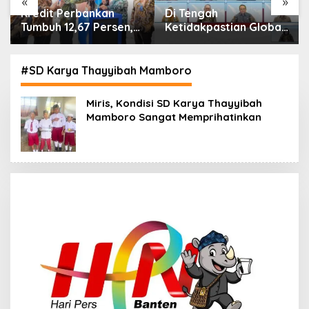
«
»
an
Di Tengah
IHSG Menguat, Jum
rsen,
Ketidakpastian Global,
Investor Pasar Mod
an
OJK Pastikan
Tembus 30 Juta per
al
Stabilitas Sektor Jasa
Juli 2026
ni 2026
Keuangan Tetap
#SD Karya Thayyibah Mamboro
Terjaga
Miris, Kondisi SD Karya Thayyibah
Mamboro Sangat Memprihatinkan