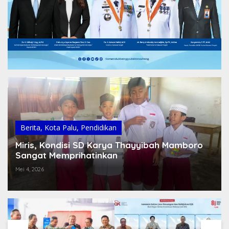
Berita
,
Kota Palu
,
Pendidikan
Miris, Kondisi SD Karya Thayyibah Mamboro
Sangat Memprihatinkan
Mei 4, 2026