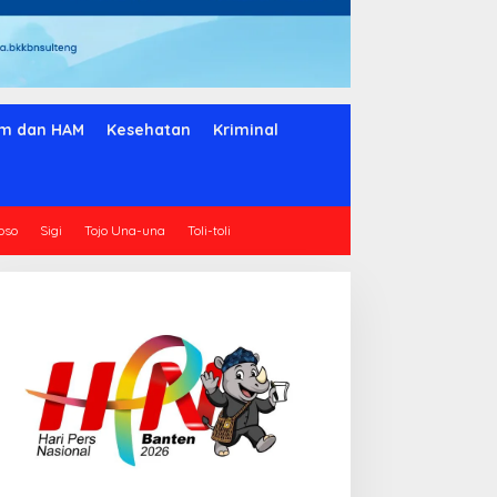
m dan HAM
Kesehatan
Kriminal
oso
Sigi
Tojo Una-una
Toli-toli