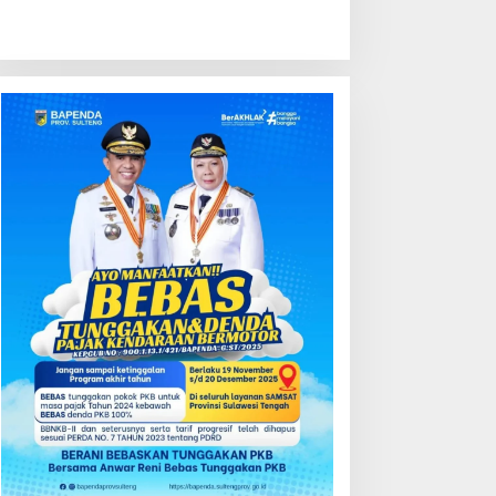
ondisi Perkembangan
Kredit Perbankan Tumbuh
ektor Asuransi,
12,67 Persen, Kualitas Aset
enjaminan dan Dana
dan Ketahanan Modal
ensiun Juni 2026
Tetap Kokoh Juni 2026