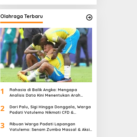
Olahraga Terbaru
1
Rahasia di Balik Angka: Mengapa
Analisis Data Kini Menentukan Arah
Juara Kompetisi Modern
2
Dari Palu, Sigi Hingga Donggala, Warga
Padati Vatulemo Nikmati CFD &
Layanan Gratis Polri
3
Ribuan Warga Padati Lapangan
Vatulemo: Senam Zumba Massal & Aksi
Sosial BAMAG Sulteng Berlangsung