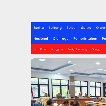
Berita
Sulteng
Sulsel
Sultra
Olahr
Nasional
Olahraga
Pemerintahan
Pe
Kota Palu
Donggala
Parigi Moutong
Banggai