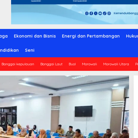
aga
Ekonomi dan Bisnis
Energi dan Pertambangan
Huku
ndidikan
Seni
Banggai kepulauan
Banggai Laut
Buol
Morowali
Morowali Utara
P