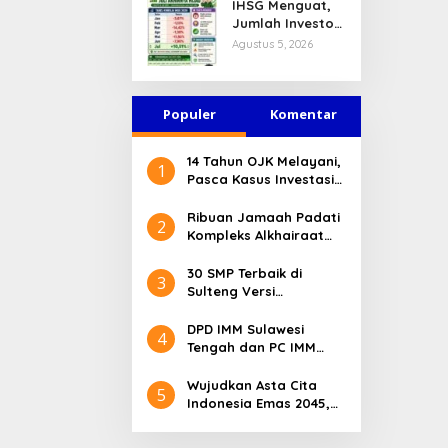
IHSG Menguat,
Jasa Keuangan
Jumlah Investor
Tetap Terjaga
Pasar Modal
Agustus 5, 2026
Tembus 30 Juta
per Juli 2026
Populer
Komentar
14 Tahun OJK Melayani,
1
Pasca Kasus Investasi
Bodong Masyarakat
Sulteng Menilai Peran
Ribuan Jamaah Padati
2
OJK Sangat Penting
Kompleks Alkhairaat
Pusat, Banyak Tokoh
Nasional dan Daerah
30 SMP Terbaik di
3
Hadir
Sulteng Versi
Kemendikdasmen 2026
DPD IMM Sulawesi
4
Tengah dan PC IMM
Palu Apresiasi Dedikasi
Mantan Kapolresta
Wujudkan Asta Cita
5
Palu
Indonesia Emas 2045,
Bupati Donggala
Luncurkan Program