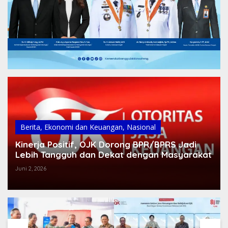
Berita
,
Ekonomi dan Keuangan
,
Nasional
Kinerja Positif, OJK Dorong BPR/BPRS Jadi
Lebih Tangguh dan Dekat dengan Masyarakat
Juni 2, 2026