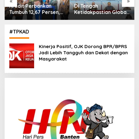
«
»
Di Tengah
IHSG Menguat, Jumlah
Ketidakpastian Global,
Investor Pasar Modal
OJK Pastikan
Tembus 30 Juta per
Stabilitas Sektor Jasa
Juli 2026
Keuangan Tetap
#TPKAD
Terjaga
Kinerja Positif, OJK Dorong BPR/BPRS
Jadi Lebih Tangguh dan Dekat dengan
Masyarakat