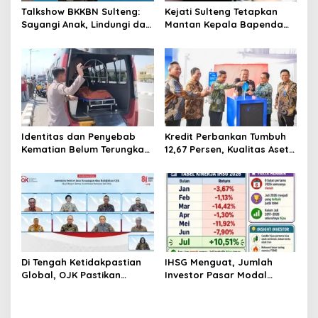
Talkshow BKKBN Sulteng:
Kejati Sulteng Tetapkan
Sayangi Anak, Lindungi dan
Mantan Kepala Bapenda
Bangun Masa Depan Lewat
Donggala Jadi Tersangka
Pengasuhan Sehat dan
Korupsi Pajak
Bijak Bermedia Digital
Pertambangan
Identitas dan Penyebab
Kredit Perbankan Tumbuh
Kematian Belum Terungkap,
12,67 Persen, Kualitas Aset
Mayat Perempuan
dan Ketahanan Modal
Ditemukan Mengapung di
Tetap Kokoh Juni 2026
Pantai Lere Palu, Kondisi
Tubuh Sudah Terurai
Dicabik Buaya
Di Tengah Ketidakpastian
IHSG Menguat, Jumlah
Global, OJK Pastikan
Investor Pasar Modal
Stabilitas Sektor Jasa
Tembus 30 Juta per Juli
Keuangan Tetap Terjaga
2026