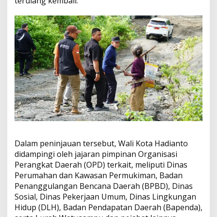
terulang kembali.
a
P
a
l
u
P
a
n
g
g
i
l
P
e
r
u
Dalam peninjauan tersebut, Wali Kota Hadianto
s
didampingi oleh jajaran pimpinan Organisasi
a
Perangkat Daerah (OPD) terkait, meliputi Dinas
h
a
Perumahan dan Kawasan Permukiman, Badan
a
Penanggulangan Bencana Daerah (BPBD), Dinas
n
Sosial, Dinas Pekerjaan Umum, Dinas Lingkungan
T
Hidup (DLH), Badan Pendapatan Daerah (Bapenda),
a