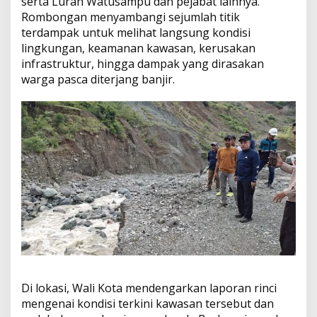
serta Lurah Watusampu dan pejabat lainnya.
m
b
Rombongan menyambangi sejumlah titik
a
terdampak untuk melihat langsung kondisi
n
lingkungan, keamanan kawasan, kerusakan
g
infrastruktur, hingga dampak yang dirasakan
u
n
warga pasca diterjang banjir.
t
u
k
A
u
d
i
e
n
s
i
Di lokasi, Wali Kota mendengarkan laporan rinci
mengenai kondisi terkini kawasan tersebut dan