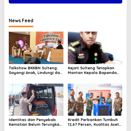
News Feed
Talkshow BKKBN Sulteng:
Kejati Sulteng Tetapkan
Sayangi Anak, Lindungi dan
Mantan Kepala Bapenda
Bangun Masa Depan Lewat
Donggala Jadi Tersangka
Pengasuhan Sehat dan
Korupsi Pajak
Bijak Bermedia Digital
Pertambangan
Identitas dan Penyebab
Kredit Perbankan Tumbuh
Kematian Belum Terungkap,
12,67 Persen, Kualitas Aset
Mayat Perempuan
dan Ketahanan Modal