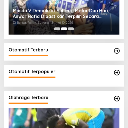
W
Musda V Demokrat Sulteng Molor Dua Hari,
M
Anwar Hafid Dipastikan Terpilih Secara
K
Aklamasi
Di Berita, Politik, Sulteng
|
Mei 10, 2026
Di 
Otomatif Terbaru
Otomotif Terpopuler
Olahraga Terbaru