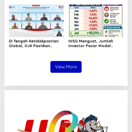
Ditemukan Mengapung di
Tetap Kokoh Juni 2026
Pantai Lere Palu, Kondisi
Tubuh Sudah Terurai
Dicabik Buaya
Di Tengah Ketidakpastian
IHSG Menguat, Jumlah
Global, OJK Pastikan
Investor Pasar Modal
Stabilitas Sektor Jasa
Tembus 30 Juta per Juli
Keuangan Tetap Terjaga
2026
View More