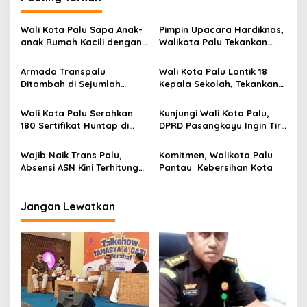
a
s
Wali Kota Palu Sapa Anak-
Pimpin Upacara Hardiknas,
i
anak Rumah Kacili dengan
Walikota Palu Tekankan
p
Penuh Keceriaan
Pendidikan Tulus dan Penuh
Kasih Sayang untuk
Armada Transpalu
Wali Kota Palu Lantik 18
o
Memanusiakan Manusia
Ditambah di Sejumlah
Kepala Sekolah, Tekankan
s
Koridor, Waktu Tunggu
Pendidikan Tak Hanya Soal
Penumpang Dipangkas
Akademik
Wali Kota Palu Serahkan
Kunjungi Wali Kota Palu,
180 Sertifikat Huntap di
DPRD Pasangkayu Ingin Tiru
Balaroa, Warga Dapat
Sukses Tata Kelola Kota
Kepastian Hukum
dan Lingkungan
Wajib Naik Trans Palu,
Komitmen, Walikota Palu
Absensi ASN Kini Terhitung
Pantau Kebersihan Kota
Sejak di Dalam Bus
Jangan Lewatkan