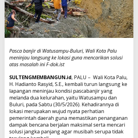
r
W
a
t
u
s
a
m
p
Pasca banjir di Watusampu-Buluri, Wali Kota Palu
u
meninjau langsung ke lokasi guna mencarikan solusi
-
atas masalah ini F-dok.ist
B
u
l
SULTENGMEMBANGUN.id
, PALU – Wali Kota Palu,
u
H. Hadianto Rasyid, S.E., kembali turun langsung ke
r
lapangan meninjau kondisi pascabanjir yang
i
melanda dua kelurahan, yaitu Watusampu dan
,
Buluri, pada Sabtu (30/5/2026). Kehadirannya di
W
a
lokasi merupakan wujud nyata perhatian
l
pemerintah daerah guna memastikan penanganan
i
dampak bencana berjalan maksimal serta mencari
K
solusi jangka panjang agar musibah serupa tidak
o
t