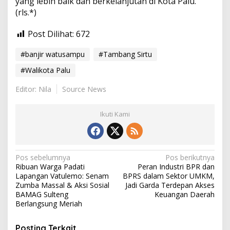
yang lebih baik dan berkelanjutan di Kota Palu.
(rls.*)
Post Dilihat:
672
#banjir watusampu
#Tambang Sirtu
#Walikota Palu
Editor: Nila
Source News
Ikuti Kami
N
Pos sebelumnya
Pos berikutnya
Ribuan Warga Padati
Peran Industri BPR dan
a
Lapangan Vatulemo: Senam
BPRS dalam Sektor UMKM,
v
Zumba Massal & Aksi Sosial
Jadi Garda Terdepan Akses
BAMAG Sulteng
Keuangan Daerah
i
Berlangsung Meriah
g
Posting Terkait