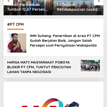
«
»
Di Tengah
IHSG Menguat, Jumlah
Ketidakpastian Global,
Investor Pasar Modal
OJK Pastikan
Tembus 30 Juta per
Stabilitas Sektor Jasa
Juli 2026
Keuangan Tetap
#PT CPM
Terjaga
IMM Sulteng: Penertiban di Area PT CPM
Sudah Berjalan Baik, Jangan Salah
Persepsi soal Pernyataan Wakapolda
HARGA MATI! MASYARAKAT POBOYA
BLOKIR PT CPM, TUNTUT PENCIUTAN
LAHAN TANPA NEGOSIASI