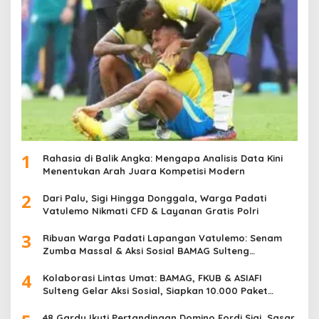
1
Rahasia di Balik Angka: Mengapa Analisis Data Kini
Menentukan Arah Juara Kompetisi Modern
2
Dari Palu, Sigi Hingga Donggala, Warga Padati
Vatulemo Nikmati CFD & Layanan Gratis Polri
3
Ribuan Warga Padati Lapangan Vatulemo: Senam
Zumba Massal & Aksi Sosial BAMAG Sulteng
Berlangsung Meriah
4
Kolaborasi Lintas Umat: BAMAG, FKUB & ASIAFI
Sulteng Gelar Aksi Sosial, Siapkan 10.000 Paket
Makanan Gratis
48 Gardu Ikuti Pertandingan Domino Fordi Sigi, Sasar