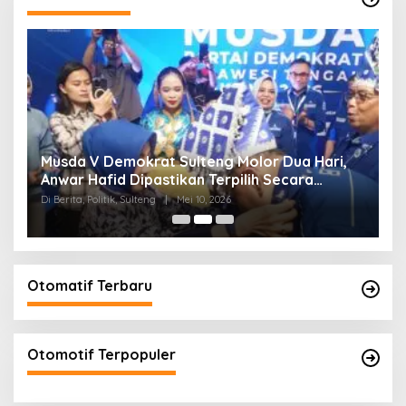
W
Musda V Demokrat Sulteng Molor Dua Hari,
M
Anwar Hafid Dipastikan Terpilih Secara
K
Aklamasi
Di Berita, Politik, Sulteng
|
Mei 10, 2026
Di 
Otomatif Terbaru
Otomotif Terpopuler