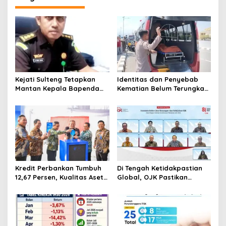
Kejati Sulteng Tetapkan
Identitas dan Penyebab
Mantan Kepala Bapenda
Kematian Belum Terungkap,
Donggala Jadi Tersangka
Mayat Perempuan
Korupsi Pajak
Ditemukan Mengapung di
Pertambangan
Pantai Lere Palu, Kondisi
Tubuh Sudah Terurai
Dicabik Buaya
Kredit Perbankan Tumbuh
Di Tengah Ketidakpastian
12,67 Persen, Kualitas Aset
Global, OJK Pastikan
dan Ketahanan Modal
Stabilitas Sektor Jasa
Tetap Kokoh Juni 2026
Keuangan Tetap Terjaga