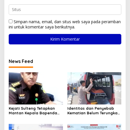
Simpan nama, email, dan situs web saya pada peramban
ini untuk komentar saya berikutnya.
News Feed
Kejati Sulteng Tetapkan
Identitas dan Penyebab
Mantan Kepala Bapenda
Kematian Belum Terungkap,
Donggala Jadi Tersangka
Mayat Perempuan
Korupsi Pajak
Ditemukan Mengapung di
Pertambangan
Pantai Lere Palu, Kondisi