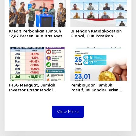
Tubuh Sudah Terurai
Dicabik Buaya
Kredit Perbankan Tumbuh
Di Tengah Ketidakpastian
12,67 Persen, Kualitas Aset
Global, OJK Pastikan
dan Ketahanan Modal
Stabilitas Sektor Jasa
Tetap Kokoh Juni 2026
Keuangan Tetap Terjaga
IHSG Menguat, Jumlah
Pembiayaan Tumbuh
Investor Pasar Modal
Positif, Ini Kondisi Terkini
Tembus 30 Juta per Juli
Sektor PVML hingga Juni
2026
2026
View More