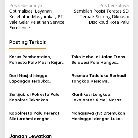
N
Pos sebelumnya
Pos berikutnya
Optimalisasi Layanan
Sembilan Posisi Teratas SD
a
Kesehatan Masyarakat, PT
Terbaik Sulteng Dikuasai
v
Vale Gelar Pelatihan Service
Disdikbud Kota Palu
Excellence
i
g
Posting Terkait
a
s
Kasus Pembantaian,
Toko Mebel di Jalan Trans
Polresta Palu Masih Kejar
Sulawesi Palu Hangus
i
Pelaku
Terbakar, Tidak Ada
p
Korban Jiwa
Dari Masjid hingga
Resmob Tadulako Berhasil
Lapangan Terbuka:
Tangkap Residivis
o
Polresta Palu Sebar
Pencurian di Parkiran
s
Personel di Seluruh Lokasi
Lapangan Vatulemo, Motor
Sertijab di Polresta Palu:
Klarifikasi Lengkap:
Salat Id
hingga HP Diamankan
Kapolres Tekankan
Lakalantas 6 Mei, Narasi
Integritas, Kenali Wilayah,
Media Sosial Keliru & Tidak
dan Kerja Sama
Ada Keterlibatan Polisi
Kapolresta Palu Pererat
Mahasiswa (19) Ditemukan
Masyarakat
Silaturahmi dengan
Meninggal dengan Luka
Pemuda Saat Ramadan,
Tusuk di Kamar Kos Tondo,
Wujudkan Palu Aman dan
Kota Palu
Harmonis
Jangan Lewatkan