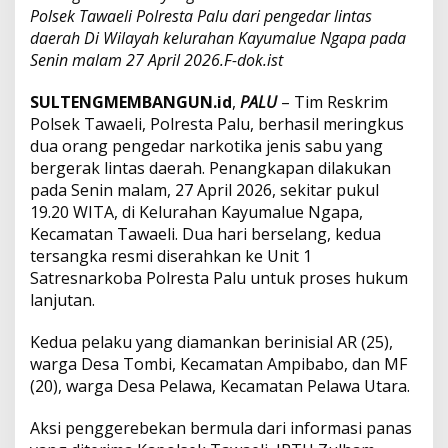
Polsek Tawaeli Polresta Palu dari pengedar lintas
k
t
daerah Di Wilayah kelurahan Kayumalue Ngapa pada
i
Senin malam 27 April 2026.F-dok.ist
1
3
SULTENGMEMBANGUN.id
,
PALU
– Tim Reskrim
P
Polsek Tawaeli, Polresta Palu, berhasil meringkus
a
k
dua orang pengedar narkotika jenis sabu yang
e
bergerak lintas daerah. Penangkapan dilakukan
t
pada Senin malam, 27 April 2026, sekitar pukul
D
19.20 WITA, di Kelurahan Kayumalue Ngapa,
i
Kecamatan Tawaeli. Dua hari berselang, kedua
s
i
tersangka resmi diserahkan ke Unit 1
t
Satresnarkoba Polresta Palu untuk proses hukum
a
lanjutan.
Kedua pelaku yang diamankan berinisial AR (25),
warga Desa Tombi, Kecamatan Ampibabo, dan MF
(20), warga Desa Pelawa, Kecamatan Pelawa Utara.
Aksi penggerebekan bermula dari informasi panas