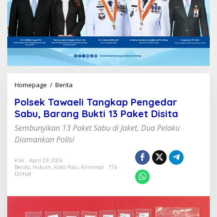
Homepage
/
Berita
P
o
Polsek Tawaeli Tangkap Pengedar
l
s
Sabu, Barang Bukti 13 Paket Disita
e
Sembunyikan 13 Paket Sabu di Jaket, Dua Pelaku
k
T
Diamankan Polisi
a
w
Kiki
April 29, 2026
a
Berita
,
Hukum
,
Kota Palu
,
Kriminal
776
e
Dilihat
l
i
T
a
n