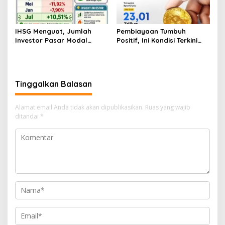
IHSG Menguat, Jumlah
Pembiayaan Tumbuh
Investor Pasar Modal
Positif, Ini Kondisi Terkini
Tembus 30 Juta per Juli
Sektor PVML hingga Juni
2026
2026
Tinggalkan Balasan
Alamat email Anda tidak akan dipublikasikan.
Ruas yang wajib
ditandai
*