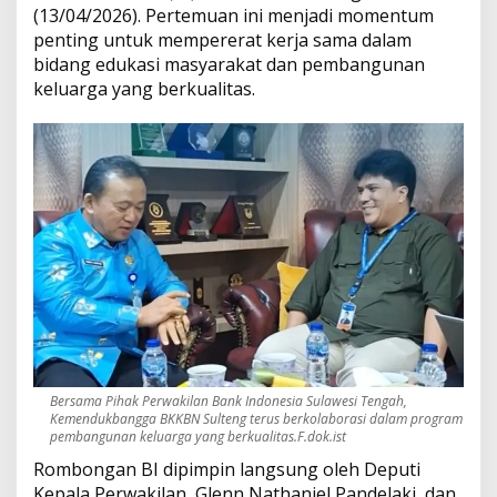
(13/04/2026). Pertemuan ini menjadi momentum
e
penting untuk mempererat kerja sama dalam
r
s
bidang edukasi masyarakat dan pembangunan
i
keluarga yang berkualitas.
n
e
r
g
i
W
u
j
u
d
k
a
n
K
e
l
Bersama Pihak Perwakilan Bank Indonesia Sulawesi Tengah,
u
Kemendukbangga BKKBN Sulteng terus berkolaborasi dalam program
pembangunan keluarga yang berkualitas.F.dok.ist
a
r
Rombongan BI dipimpin langsung oleh Deputi
g
Kepala Perwakilan, Glenn Nathaniel Pandelaki, dan