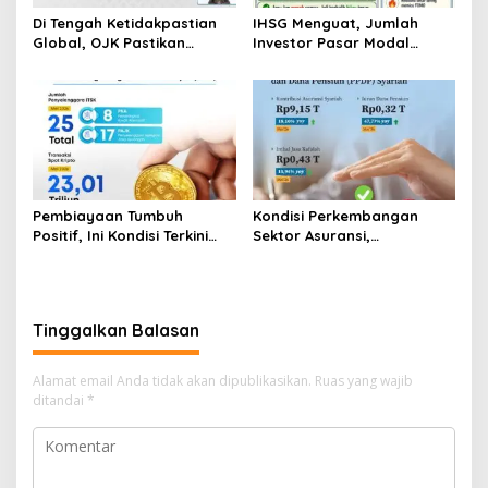
Di Tengah Ketidakpastian
IHSG Menguat, Jumlah
Global, OJK Pastikan
Investor Pasar Modal
Stabilitas Sektor Jasa
Tembus 30 Juta per Juli
Keuangan Tetap Terjaga
2026
Pembiayaan Tumbuh
Kondisi Perkembangan
Positif, Ini Kondisi Terkini
Sektor Asuransi,
Sektor PVML hingga Juni
Penjaminan dan Dana
2026
Pensiun Juni 2026
Tinggalkan Balasan
Alamat email Anda tidak akan dipublikasikan.
Ruas yang wajib
ditandai
*