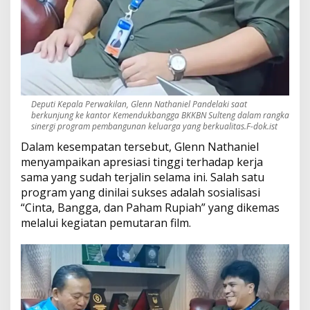
u
a
n
g
a
n
Deputi Kepala Perwakilan, Glenn Nathaniel Pandelaki saat
berkunjung ke kantor Kemendukbangga BKKBN Sulteng dalam rangka
sinergi program pembangunan keluarga yang berkualitas.F-dok.ist
Dalam kesempatan tersebut, Glenn Nathaniel
menyampaikan apresiasi tinggi terhadap kerja
sama yang sudah terjalin selama ini. Salah satu
program yang dinilai sukses adalah sosialisasi
“Cinta, Bangga, dan Paham Rupiah” yang dikemas
melalui kegiatan pemutaran film.