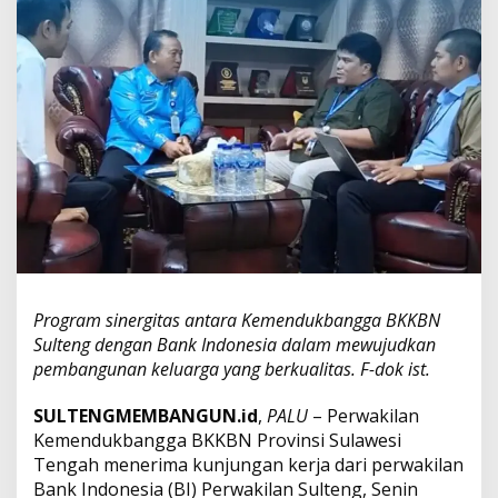
N
d
a
n
B
a
n
k
I
n
d
o
n
e
s
i
Program sinergitas antara Kemendukbangga BKKBN
a
Sulteng dengan Bank Indonesia dalam mewujudkan
S
pembangunan keluarga yang berkualitas. F-dok ist.
u
l
SULTENGMEMBANGUN.id
,
PALU
– Perwakilan
t
e
Kemendukbangga BKKBN Provinsi Sulawesi
n
Tengah menerima kunjungan kerja dari perwakilan
g
Bank Indonesia (BI) Perwakilan Sulteng, Senin
B