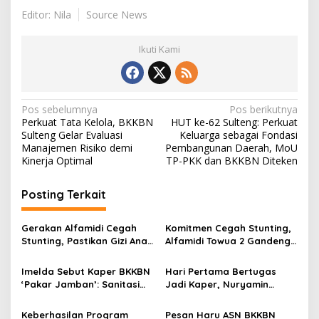
Editor: Nila
Source News
Ikuti Kami
N
Pos sebelumnya
Pos berikutnya
Perkuat Tata Kelola, BKKBN
HUT ke-62 Sulteng: Perkuat
a
Sulteng Gelar Evaluasi
Keluarga sebagai Fondasi
v
Manajemen Risiko demi
Pembangunan Daerah, MoU
Kinerja Optimal
TP-PKK dan BKKBN Diteken
i
g
Posting Terkait
a
s
Gerakan Alfamidi Cegah
Komitmen Cegah Stunting,
Stunting, Pastikan Gizi Anak
Alfamidi Towua 2 Gandeng
i
Indonesia Terpenuhi
Puskesmas Mabelopura
p
Perkuat Edukasi Gizi Balita
Imelda Sebut Kaper BKKBN
Hari Pertama Bertugas
dan Jaga Kesehatan
‘Pakar Jamban’: Sanitasi
Jadi Kaper, Nuryamin
o
Lansia
Kunci Utama Putus Rantai
Pasang Target Tinggi:
s
Stunting di Palu
BKKBN Sulteng Wajib Masuk
Keberhasilan Program
Pesan Haru ASN BKKBN