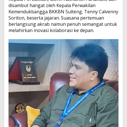
a
disambut hangat oleh Kepala Perwakilan
B
e
Kemendukbangga BKKBN Sulteng, Tenny Calvenny
r
Soriton, beserta jajaran. Suasana pertemuan
k
berlangsung akrab namun penuh semangat untuk
u
melahirkan inovasi kolaborasi ke depan.
a
l
i
t
a
s
d
a
n
L
i
t
e
r
a
s
i
K
e