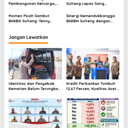
10 Besar Nasional
Pembangunan Keluarga,
Sulteng Lepas Sang
Pemerintah dan Paguyuban
Pengayom
Diminta Bersinergi
Momen Pisah Sambut
Sinergi Kemendukbangga
BKKBN Sulteng: Tenny
BKKBN Sulteng dengan
Tinggalkan Jejak
Pemkab Banggai Turunkan
Emosional, Nuryamin Siap
Angka Stunting, Sasar
Lanjutkan Prestasi
Langsung Keluarga
Jangan Lewatkan
Identitas dan Penyebab
Kredit Perbankan Tumbuh
Kematian Belum Terungkap,
12,67 Persen, Kualitas Aset
Mayat Perempuan
dan Ketahanan Modal
Ditemukan Mengapung di
Tetap Kokoh Juni 2026
Pantai Lere Palu, Kondisi
Tubuh Sudah Terurai
Dicabik Buaya