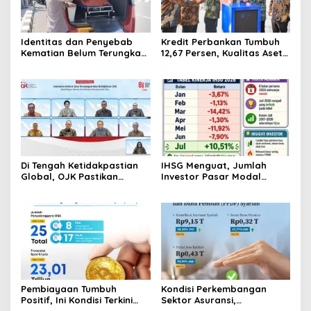
Identitas dan Penyebab
Kredit Perbankan Tumbuh
Kematian Belum Terungkap,
12,67 Persen, Kualitas Aset
Mayat Perempuan
dan Ketahanan Modal
Ditemukan Mengapung di
Tetap Kokoh Juni 2026
Pantai Lere Palu, Kondisi
Tubuh Sudah Terurai
Dicabik Buaya
Di Tengah Ketidakpastian
IHSG Menguat, Jumlah
Global, OJK Pastikan
Investor Pasar Modal
Stabilitas Sektor Jasa
Tembus 30 Juta per Juli
Keuangan Tetap Terjaga
2026
Pembiayaan Tumbuh
Kondisi Perkembangan
Positif, Ini Kondisi Terkini
Sektor Asuransi,
Sektor PVML hingga Juni
Penjaminan dan Dana