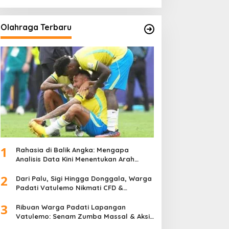
Olahraga Terbaru
1
Rahasia di Balik Angka: Mengapa
Analisis Data Kini Menentukan Arah
Juara Kompetisi Modern
2
Dari Palu, Sigi Hingga Donggala, Warga
Padati Vatulemo Nikmati CFD &
Layanan Gratis Polri
3
Ribuan Warga Padati Lapangan
Vatulemo: Senam Zumba Massal & Aksi
Sosial BAMAG Sulteng Berlangsung