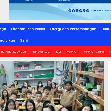
aga
Ekonomi dan Bisnis
Energi dan Pertambangan
Huku
ndidikan
Seni
Banggai kepulauan
Banggai Laut
Buol
Morowali
Morowali Utara
P