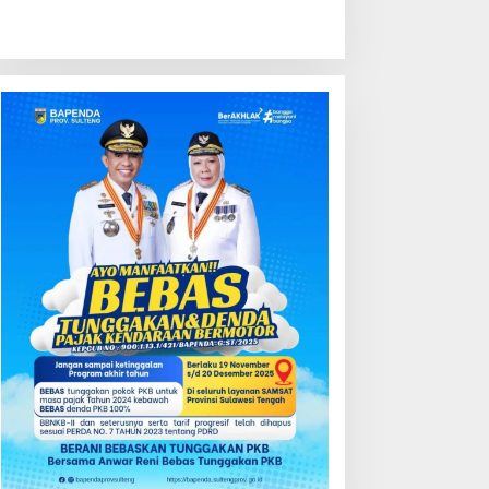
ondisi Perkembangan
Kredit Perbankan Tumbuh
ektor Asuransi,
12,67 Persen, Kualitas Aset
enjaminan dan Dana
dan Ketahanan Modal
ensiun Juni 2026
Tetap Kokoh Juni 2026