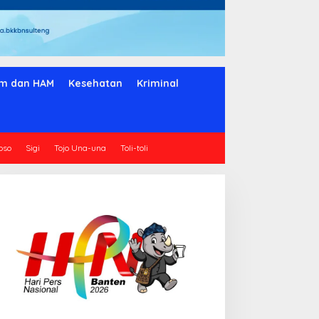
m dan HAM
Kesehatan
Kriminal
oso
Sigi
Tojo Una-una
Toli-toli