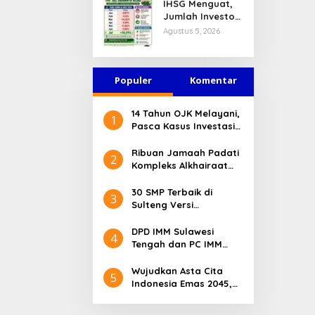
IHSG Menguat,
Jasa Keuangan
Jumlah Investor
Tetap Terjaga
Pasar Modal
Agustus 5, 2026
Tembus 30 Juta
per Juli 2026
Populer
Komentar
14 Tahun OJK Melayani,
1
Pasca Kasus Investasi
Bodong Masyarakat
Sulteng Menilai Peran
Ribuan Jamaah Padati
2
OJK Sangat Penting
Kompleks Alkhairaat
Pusat, Banyak Tokoh
Nasional dan Daerah
30 SMP Terbaik di
3
Hadir
Sulteng Versi
Kemendikdasmen 2026
DPD IMM Sulawesi
4
Tengah dan PC IMM
Palu Apresiasi Dedikasi
Mantan Kapolresta
Wujudkan Asta Cita
5
Palu
Indonesia Emas 2045,
Bupati Donggala
Luncurkan Program