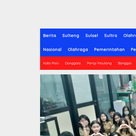
Berita
Sulteng
Sulsel
Sultra
Olahr
Nasional
Olahraga
Pemerintahan
Pe
Kota Palu
Donggala
Parigi Moutong
Banggai