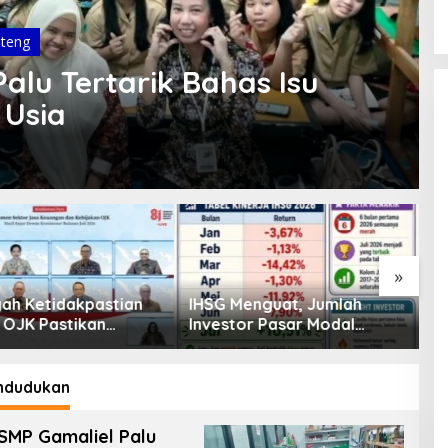
lteng
alu Tertarik Bahas Isu
 Usia
»
enguat, Jumlah
Pembiayaan Tumbuh
K
or Pasar Modal
Positif, Ini Kondisi Terkini
S
30 Juta per Juli
Sektor PVML hingga Juni
P
2026
P
ndudukan
SMP Gamaliel Palu