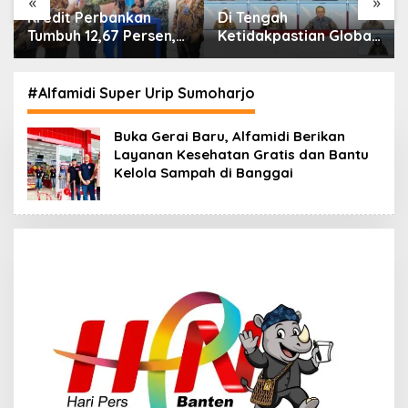
«
»
Di Tengah
IHSG Menguat, Jumlah
Ketidakpastian Global,
Investor Pasar Modal
OJK Pastikan
Tembus 30 Juta per
Stabilitas Sektor Jasa
Juli 2026
Keuangan Tetap
#Alfamidi Super Urip Sumoharjo
Terjaga
Buka Gerai Baru, Alfamidi Berikan
Layanan Kesehatan Gratis dan Bantu
Kelola Sampah di Banggai