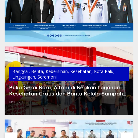
Banggai
,
Berita
,
Kebersihan
,
Kesehatan
,
Kota Palu
,
Lingkungan
,
Seremoni
Buka Gerai Baru, Alfamidi Berikan Layanan
Kesehatan Gratis dan Bantu Kelola Sampah
di Banggai
Mei 8, 2026