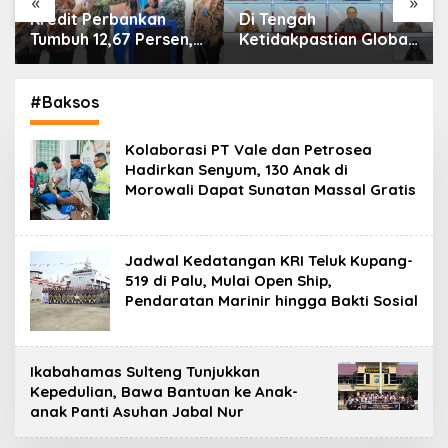
«
»
Di Tengah
IHSG Menguat, Jumlah
Ketidakpastian Global,
Investor Pasar Modal
OJK Pastikan
Tembus 30 Juta per
Stabilitas Sektor Jasa
Juli 2026
Keuangan Tetap
#Baksos
Terjaga
Kolaborasi PT Vale dan Petrosea
Hadirkan Senyum, 130 Anak di
Morowali Dapat Sunatan Massal Gratis
Jadwal Kedatangan KRI Teluk Kupang-
519 di Palu, Mulai Open Ship,
Pendaratan Marinir hingga Bakti Sosial
Ikabahamas Sulteng Tunjukkan
Kepedulian, Bawa Bantuan ke Anak-
anak Panti Asuhan Jabal Nur