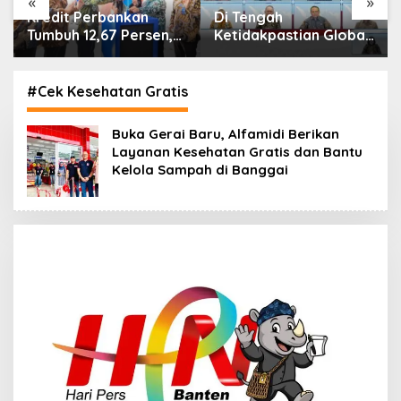
«
»
Di Tengah
IHSG Menguat, Jumlah
Ketidakpastian Global,
Investor Pasar Modal
OJK Pastikan
Tembus 30 Juta per
Stabilitas Sektor Jasa
Juli 2026
26
Keuangan Tetap
#Cek Kesehatan Gratis
Terjaga
Buka Gerai Baru, Alfamidi Berikan
Layanan Kesehatan Gratis dan Bantu
Kelola Sampah di Banggai