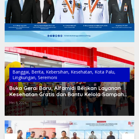
Banggai
,
Berita
,
Kebersihan
,
Kesehatan
,
Kota Palu
,
Lingkungan
,
Seremoni
Buka Gerai Baru, Alfamidi Berikan Layanan
Kesehatan Gratis dan Bantu Kelola Sampah
di Banggai
Mei 8, 2026