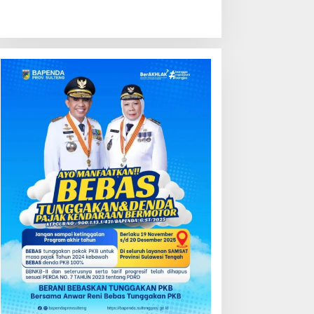
ondisi Perkembangan
Kredit Perbankan Tumbuh
ektor Asuransi,
12,67 Persen, Kualitas Aset
enjaminan dan Dana
dan Ketahanan Modal
ensiun Juni 2026
Tetap Kokoh Juni 2026