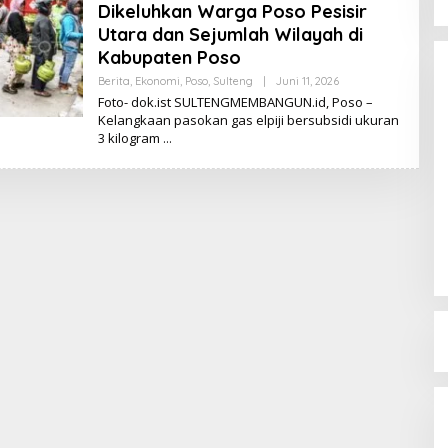
Dikeluhkan Warga Poso Pesisir
Utara dan Sejumlah Wilayah di
Kabupaten Poso
Berita
,
Ekonomi
,
Poso
,
Sulteng
|
Juni 11, 2026
O
L
Foto- dok.ist SULTENGMEMBANGUN.id, Poso –
E
Kelangkaan pasokan gas elpiji bersubsidi ukuran
H
3 kilogram
K
I
K
I
Dinamika Memanas, Enam
Pengurus Inti DPW NasDem
Sulteng Ajukan Mundur, Sekretaris:
Di Berita, Politik, Sulteng, Viral
|
Agustus 3, 2026
Baru Empat yang Tegas
Menyatakan