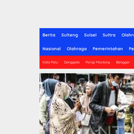
Berita
Sulteng
Sulsel
Sultra
Olahr
Nasional
Olahraga
Pemerintahan
Pe
Kota Palu
Donggala
Parigi Moutong
Banggai