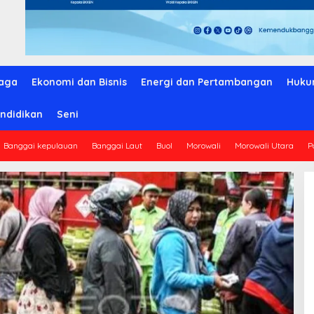
aga
Ekonomi dan Bisnis
Energi dan Pertambangan
Huku
ndidikan
Seni
Banggai kepulauan
Banggai Laut
Buol
Morowali
Morowali Utara
P