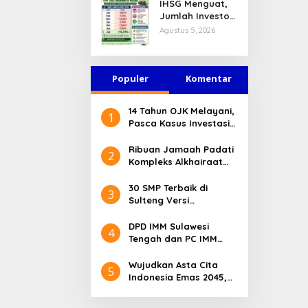
IHSG Menguat,
Jasa Keuangan
Jumlah Investor
Tetap Terjaga
Pasar Modal
Agustus 5, 2026
Tembus 30 Juta
per Juli 2026
Populer
Komentar
14 Tahun OJK Melayani,
1
Pasca Kasus Investasi
Bodong Masyarakat
Sulteng Menilai Peran
Ribuan Jamaah Padati
2
OJK Sangat Penting
Kompleks Alkhairaat
Pusat, Banyak Tokoh
Nasional dan Daerah
30 SMP Terbaik di
3
Hadir
Sulteng Versi
Kemendikdasmen 2026
DPD IMM Sulawesi
4
Tengah dan PC IMM
Palu Apresiasi Dedikasi
Mantan Kapolresta
Wujudkan Asta Cita
5
Palu
Indonesia Emas 2045,
Bupati Donggala
Luncurkan Program