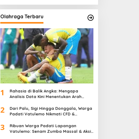
Olahraga Terbaru
1
Rahasia di Balik Angka: Mengapa
Analisis Data Kini Menentukan Arah
Juara Kompetisi Modern
2
Dari Palu, Sigi Hingga Donggala, Warga
Padati Vatulemo Nikmati CFD &
Layanan Gratis Polri
3
Ribuan Warga Padati Lapangan
Vatulemo: Senam Zumba Massal & Aksi
Sosial BAMAG Sulteng Berlangsung