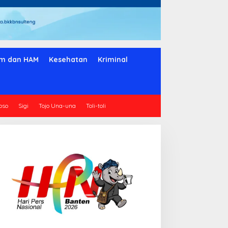
m dan HAM
Kesehatan
Kriminal
oso
Sigi
Tojo Una-una
Toli-toli