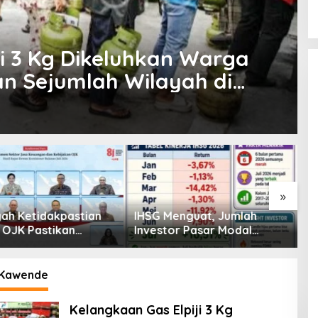
ji 3 Kg Dikeluhkan Warga
an Sejumlah Wilayah di
»
enguat, Jumlah
Pembiayaan Tumbuh
K
or Pasar Modal
Positif, Ini Kondisi Terkini
S
30 Juta per Juli
Sektor PVML hingga Juni
P
2026
P
 Kawende
Kelangkaan Gas Elpiji 3 Kg