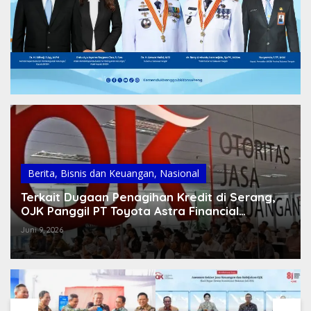
Berita
,
Bisnis dan Keuangan
,
Nasional
Terkait Dugaan Penagihan Kredit di Serang,
OJK Panggil PT Toyota Astra Financial
Services
Juni 9, 2026