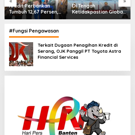
«
»
Di Tengah
IHSG Menguat, Jumlah
Ketidakpastian Global,
Investor Pasar Modal
OJK Pastikan
Tembus 30 Juta per
Stabilitas Sektor Jasa
Juli 2026
Keuangan Tetap
#Fungsi Pengawasan
Terjaga
Terkait Dugaan Penagihan Kredit di
Serang, OJK Panggil PT Toyota Astra
Financial Services