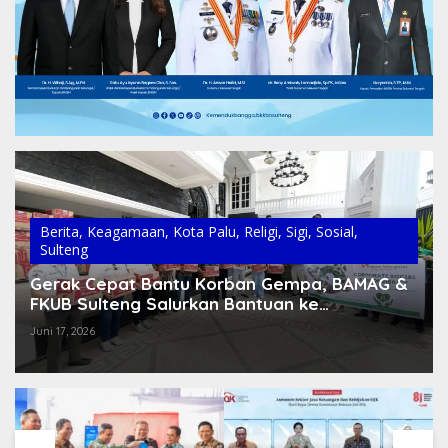
Berita
,
Keagamaan
,
Kota Palu
,
Religi
,
Sigi
,
Sosial
,
Sulteng
Gerak Cepat Bantu Korban Gempa, BAMAG &
FKUB Sulteng Salurkan Bantuan ke
Pengungsian di Kabupaten Sigi
Juni 17, 2026