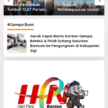
«
»
Di Tengah
IHSG Menguat, Jumlah
Ketidakpastian Global,
Investor Pasar Modal
OJK Pastikan
Tembus 30 Juta per
Stabilitas Sektor Jasa
Juli 2026
Keuangan Tetap
#Gempa Bumi
Terjaga
Gerak Cepat Bantu Korban Gempa,
BAMAG & FKUB Sulteng Salurkan
Bantuan ke Pengungsian di Kabupaten
Sigi