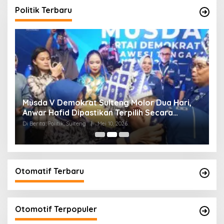
Politik Terbaru
W
Musda V Demokrat Sulteng Molor Dua Hari,
M
Anwar Hafid Dipastikan Terpilih Secara
K
Aklamasi
Di Berita, Politik, Sulteng
|
Mei 10, 2026
Di 
Otomatif Terbaru
Otomotif Terpopuler