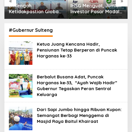
«
»
Di Tengah
IHSG Menguat, Jumlah
Ketidakpastian Global,
Investor Pasar Modal
OJK Pastikan
Tembus 30 Juta per
Stabilitas Sektor Jasa
Juli 2026
Keuangan Tetap
#Gubernur Sulteng
Terjaga
Ketua Juang Kencana Hadir,
Pensiunan Tetap Berperan di Puncak
Harganas ke-33
Berbalut Busana Adat, Puncak
Harganas ke‑33, “Ayah Wajib Hadir”
Gubernur Tegaskan Peran Sentral
Keluarga
Dari Sapi Jumbo hingga Ribuan Kupon:
Semangat Berbagi Menggema di
Masjid Raya Baitul Khairaat